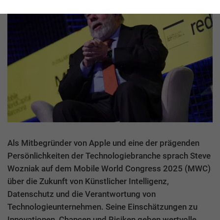
Als Mitbegründer von Apple und eine der prägenden
Persönlichkeiten der Technologiebranche sprach Steve
Wozniak auf dem Mobile World Congress 2025 (MWC)
über die Zukunft von Künstlicher Intelligenz,
Datenschutz und die Verantwortung von
Technologieunternehmen. Seine Einschätzungen zu
Innovationen, Chancen und Risiken geben wertvolle