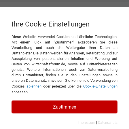
Ihre Cookie Einstellungen
Steve Wozniak auf dem MWC 2025: Visionen, Warnungen und die
Zukunft der Technologie
Diese Website verwendet Cookies und ähnliche Technologien.
Mit einem Klick auf "Zustimmen" akzeptieren Sie diese
News
VISORIC GmbH
Verarbeitung und auch die Weitergabe Ihrer Daten an
Drittanbieter. Die Daten werden für Analysen, Retargeting und zur
Ausspielung von personalisierten Inhalten und Werbung auf
DIESEN ARTIKEL EMPFEHLEN
Seiten von wirtschaftsforum.de, sowie auf Drittanbieterseiten
genutzt. Weitere Informationen, auch zur Datenverarbeitung
durch Drittanbieter, finden Sie in den Einstellungen sowie in
Steve Wozniak auf dem MWC
unseren
Datenschutzhinweisen
. Sie können die Verwendung von
Cookies
ablehnen
oder jederzeit über die
Cookie-Einstellungen
2025: Visionen, Warnungen und
anpassen.
die Zukunft der Technologie
Zustimmen
|
Impressum
Datenschutz