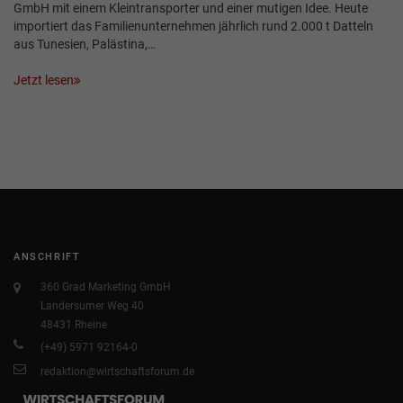
GmbH mit einem Kleintransporter und einer mutigen Idee. Heute
importiert das Familienunternehmen jährlich rund 2.000 t Datteln
aus Tunesien, Palästina,…
Jetzt lesen
ANSCHRIFT
360 Grad Marketing GmbH
Landersumer Weg 40
48431 Rheine
(+49) 5971 92164-0
redaktion@wirtschaftsforum.de