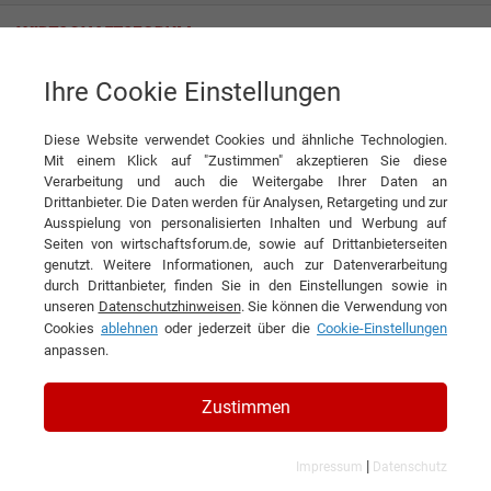
Ihre Cookie Einstellungen
Laser Inszenierung trifft digitalen Zwilling
Diese Website verwendet Cookies und ähnliche Technologien.
News
VISORIC GmbH
Mit einem Klick auf "Zustimmen" akzeptieren Sie diese
Verarbeitung und auch die Weitergabe Ihrer Daten an
DIESEN ARTIKEL EMPFEHLEN
Drittanbieter. Die Daten werden für Analysen, Retargeting und zur
Ausspielung von personalisierten Inhalten und Werbung auf
Seiten von wirtschaftsforum.de, sowie auf Drittanbieterseiten
Laser Inszenierung trifft digitalen
genutzt. Weitere Informationen, auch zur Datenverarbeitung
durch Drittanbieter, finden Sie in den Einstellungen sowie in
Zwilling
unseren
Datenschutzhinweisen
. Sie können die Verwendung von
Cookies
ablehnen
oder jederzeit über die
Cookie-Einstellungen
anpassen.
Zustimmen
|
Impressum
Datenschutz