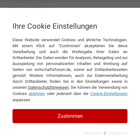
Ihre Cookie Einstellungen
News
Sichere, zuverlässige Produkte: Qualität braucht Analyse
Diese Website verwendet Cookies und ähnliche Technologien.
News
Mit einem Klick auf "Zustimmen" akzeptieren Sie diese
Verarbeitung und auch die Weitergabe Ihrer Daten an
DIESEN ARTIKEL EMPFEHLEN
Drittanbieter. Die Daten werden für Analysen, Retargeting und zur
Ausspielung von personalisierten Inhalten und Werbung auf
Seiten von wirtschaftsforum.de, sowie auf Drittanbieterseiten
Sichere, zuverlässige Produkte:
genutzt. Weitere Informationen, auch zur Datenverarbeitung
durch Drittanbieter, finden Sie in den Einstellungen sowie in
Qualität braucht Analyse
unseren
Datenschutzhinweisen
. Sie können die Verwendung von
Cookies
ablehnen
oder jederzeit über die
Cookie-Einstellungen
Interview mit Josef Faigle,
anpassen.
Geschäftsführer der Quality Analysis
Zustimmen
GmbH
|
Impressum
Datenschutz
Wenn Märkte unter Druck geraten, zeigt sich, wie