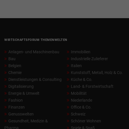
WIRTSCHAFTSFORUM THEMENWELTEN
Anlagen- und Maschinenbau
Immobilien
Bau
Industrielle Zulieferer
Belgien
Italien
Chemie
Kunststoff, Metall, Holz & Co.
Dienstleistungen & Consulting
Küche & Co.
Digitalisierung
Land- & Forstwirtschaft
Energie & Umwelt
Mobilität
Fashion
Niederlande
Finanzen
Office & Co.
Genusswelten
Schweiz
Gesundheit, Medizin &
Schöner Wohnen
Pharma
Spiele & Spaß