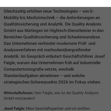
belastbar Prozesse und Produkte wirklich sind.
Gleichzeitig erhöhen neue Technologien – von E-
Mobility bis Medizintechnik – die Anforderungen an
Qualitätssicherung und Analytik. Die Quality Analysis
GmbH aus Nürtingen ist Hightech-Dienstleister in den
Bereichen Qualitätssicherung und Schadensanalyse.
Das Unternehmen verbindet modernste Prüf- und
Analyseverfahren mit methodenübergreifender
Analytik. Im Gespräch erläutert Geschäftsführer Josef
Faigle, warum das Unternehmen früh auf industrielle
Computertomografie setzte, weshalb
Standardaufgaben abnehmen – und welche
strategischen Schwerpunkte 2026 im Fokus stehen.
Wirtschaftsforum:
Herr Faigle, wie ist die Quality Analysis
GmbH entstanden?
Josef Faigle:
Mein Geschäftspartner und ich wollten