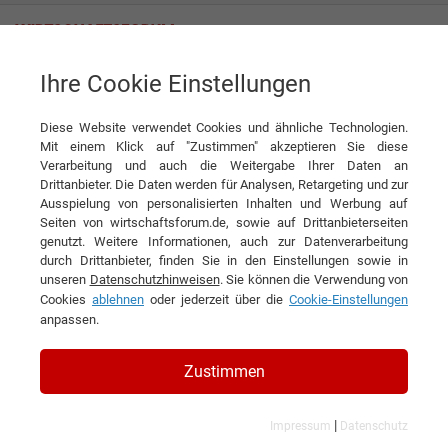
Ihre Cookie Einstellungen
proXcel GmbH
Sicherheit ist kein Dokument
Diese Website verwendet Cookies und ähnliche Technologien.
News
proXcel GmbH
Mit einem Klick auf "Zustimmen" akzeptieren Sie diese
Verarbeitung und auch die Weitergabe Ihrer Daten an
DIESEN ARTIKEL EMPFEHLEN
Drittanbieter. Die Daten werden für Analysen, Retargeting und zur
Ausspielung von personalisierten Inhalten und Werbung auf
Seiten von wirtschaftsforum.de, sowie auf Drittanbieterseiten
Sicherheit ist kein Dokument
genutzt. Weitere Informationen, auch zur Datenverarbeitung
durch Drittanbieter, finden Sie in den Einstellungen sowie in
unseren
Datenschutzhinweisen
. Sie können die Verwendung von
Interview mit Dr. Serkan Tavasli,
Cookies
ablehnen
oder jederzeit über die
Cookie-Einstellungen
Geschäftsführer der proXcel GmbH
anpassen.
Zustimmen
Manchmal sind es leise Themen, die große Wirkung
entfalten. IT-Sicherheit gehört dazu. Sie ist selten
|
Impressum
Datenschutz
sichtbar – bis etwas passiert. Dr. Serkan Tavasli