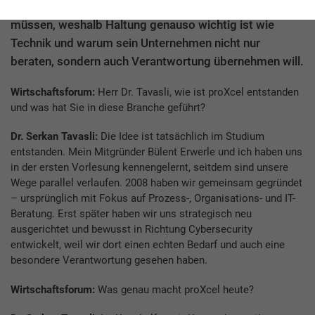
spricht darüber, warum Unternehmen umdenken
müssen, weshalb Haltung genauso wichtig ist wie
Technik und warum sein Unternehmen nicht nur
beraten, sondern auch Verantwortung übernehmen will.
Wirtschaftsforum:
Herr Dr. Tavasli, wie ist proXcel entstanden
und was hat Sie in diese Branche geführt?
Dr. Serkan Tavasli:
Die Idee ist tatsächlich im Studium
entstanden. Mein Mitgründer Bülent Erwerle und ich haben uns
in der ersten Vorlesung kennengelernt, seitdem sind unsere
Wege parallel verlaufen. 2008 haben wir gemeinsam gegründet
– ursprünglich mit Fokus auf Prozess-, Organisations- und IT-
Beratung. Erst später haben wir uns strategisch neu
ausgerichtet und bewusst in Richtung Cybersecurity
entwickelt, weil wir dort einen echten Bedarf und auch eine
besondere Verantwortung gesehen haben.
Wirtschaftsforum:
Was genau macht proXcel heute?