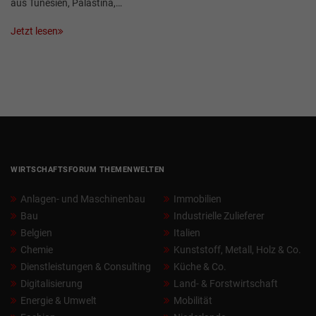
aus Tunesien, Palästina,…
Jetzt lesen
WIRTSCHAFTSFORUM THEMENWELTEN
Anlagen- und Maschinenbau
Immobilien
Bau
Industrielle Zulieferer
Belgien
Italien
Chemie
Kunststoff, Metall, Holz & Co.
Dienstleistungen & Consulting
Küche & Co.
Digitalisierung
Land- & Forstwirtschaft
Energie & Umwelt
Mobilität