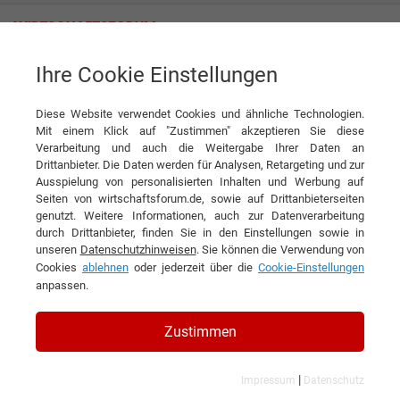
Ihre Cookie Einstellungen
News
mivolta Erfahrungen - schnelle Abhilfe bei hoher Stromrechnung
Diese Website verwendet Cookies und ähnliche Technologien.
News
Mit einem Klick auf "Zustimmen" akzeptieren Sie diese
Verarbeitung und auch die Weitergabe Ihrer Daten an
Drittanbieter. Die Daten werden für Analysen, Retargeting und zur
DIESEN ARTIKEL EMPFEHLEN
Ausspielung von personalisierten Inhalten und Werbung auf
Seiten von wirtschaftsforum.de, sowie auf Drittanbieterseiten
genutzt. Weitere Informationen, auch zur Datenverarbeitung
mivolta Erfahrungen - schnelle
durch Drittanbieter, finden Sie in den Einstellungen sowie in
unseren
Datenschutzhinweisen
. Sie können die Verwendung von
Abhilfe bei hoher Stromrechnung
Cookies
ablehnen
oder jederzeit über die
Cookie-Einstellungen
anpassen.
Stromrechnung
Zustimmen
|
Impressum
Datenschutz