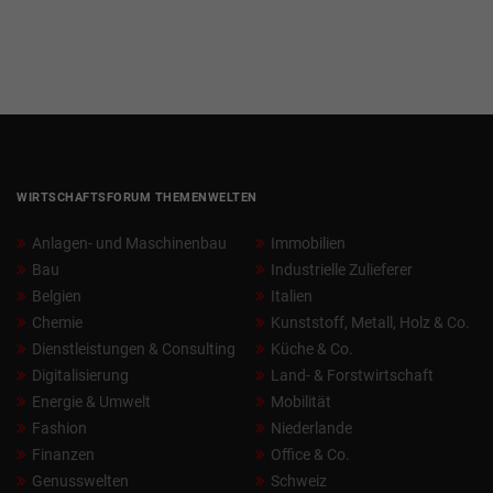
WIRTSCHAFTSFORUM THEMENWELTEN
Anlagen- und Maschinenbau
Immobilien
Bau
Industrielle Zulieferer
Belgien
Italien
Chemie
Kunststoff, Metall, Holz & Co.
Dienstleistungen & Consulting
Küche & Co.
Digitalisierung
Land- & Forstwirtschaft
Energie & Umwelt
Mobilität
Fashion
Niederlande
Finanzen
Office & Co.
Genusswelten
Schweiz