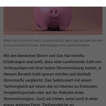
Wenn der Stromtarif nicht zu einem passt, kann das schnell mehrere
Euros zusätzlich kosten. Bild: pixabay.com, QuinceCreative
Mit den Bereichen Strom und Gas hat mivolta
Erfahrungen und weiß, dass eine zunehmende Zahl von
Verbrauchern mit ihrer hohen Stromrechnung hadert, in
diesem Bereich Geld sparen möchte und deshalb
Stromtarife vergleicht. Das funktioniert mit einem
Tarifvergleich auf einem der im Internet zu findenden
Vergleichsportale oder auf der Website eines
Stromversorgers. Auch sie bieten, wenn auch in einer
etwas anderen Form, Tarifvergleiche an.