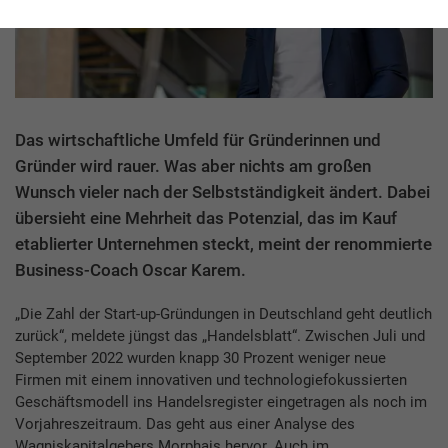
Das wirtschaftliche Umfeld für Gründerinnen und
Gründer wird rauer. Was aber nichts am großen
Wunsch vieler nach der Selbstständigkeit ändert. Dabei
übersieht eine Mehrheit das Potenzial, das im Kauf
etablierter Unternehmen steckt, meint der renommierte
Business-Coach Oscar Karem.
„Die Zahl der Start-up-Gründungen in Deutschland geht deutlich
zurück“, meldete jüngst das „Handelsblatt“. Zwischen Juli und
September 2022 wurden knapp 30 Prozent weniger neue
Firmen mit einem innovativen und technologiefokussierten
Geschäftsmodell ins Handelsregister eingetragen als noch im
Vorjahreszeitraum. Das geht aus einer Analyse des
Wagniskapitalgebers Morphais hervor. Auch im