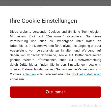
Ihre Cookie Einstellungen
News
Firmenkauf: Durchstarten mit dem Erwerb einer etablierten Idee
Diese Website verwendet Cookies und ähnliche Technologien.
News
Mit einem Klick auf "Zustimmen" akzeptieren Sie diese
Verarbeitung und auch die Weitergabe Ihrer Daten an
Drittanbieter. Die Daten werden für Analysen, Retargeting und zur
DIESEN ARTIKEL EMPFEHLEN
Ausspielung von personalisierten Inhalten und Werbung auf
Seiten von wirtschaftsforum.de, sowie auf Drittanbieterseiten
genutzt. Weitere Informationen, auch zur Datenverarbeitung
Firmenkauf: Durchstarten mit dem
durch Drittanbieter, finden Sie in den Einstellungen sowie in
unseren
Datenschutzhinweisen
. Sie können die Verwendung von
Erwerb einer etablierten Idee
Cookies
ablehnen
oder jederzeit über die
Cookie-Einstellungen
anpassen.
Zustimmen
|
Impressum
Datenschutz