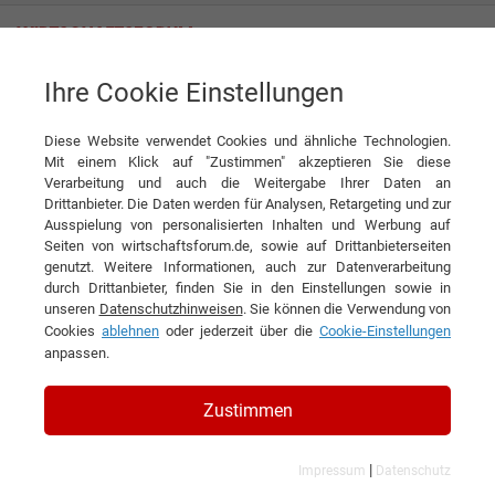
Ihre Cookie Einstellungen
Eolane Syscom GmbH
Nachhaltigkeit Teil 2
Diese Website verwendet Cookies und ähnliche Technologien.
News
Eolane Syscom GmbH
Mit einem Klick auf "Zustimmen" akzeptieren Sie diese
Verarbeitung und auch die Weitergabe Ihrer Daten an
DIESEN ARTIKEL EMPFEHLEN
Drittanbieter. Die Daten werden für Analysen, Retargeting und zur
Ausspielung von personalisierten Inhalten und Werbung auf
Seiten von wirtschaftsforum.de, sowie auf Drittanbieterseiten
Nachhaltigkeit Teil 2
genutzt. Weitere Informationen, auch zur Datenverarbeitung
durch Drittanbieter, finden Sie in den Einstellungen sowie in
unseren
Datenschutzhinweisen
. Sie können die Verwendung von
Cookies
ablehnen
oder jederzeit über die
Cookie-Einstellungen
anpassen.
Zustimmen
|
Impressum
Datenschutz