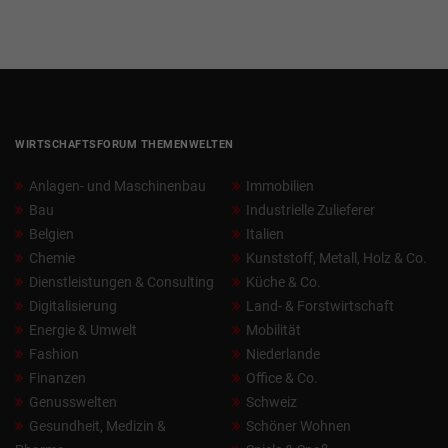
WIRTSCHAFTSFORUM THEMENWELTEN
Anlagen- und Maschinenbau
Immobilien
Bau
Industrielle Zulieferer
Belgien
Italien
Chemie
Kunststoff, Metall, Holz & Co.
Dienstleistungen & Consulting
Küche & Co.
Digitalisierung
Land- & Forstwirtschaft
Energie & Umwelt
Mobilität
Fashion
Niederlande
Finanzen
Office & Co.
Genusswelten
Schweiz
Gesundheit, Medizin &
Schöner Wohnen