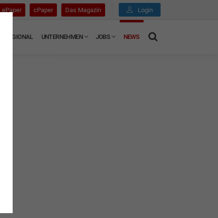
ePaper
cPaper
Das Magazin
Login
REGIONAL
UNTERNEHMEN
JOBS
NEWS