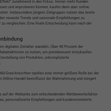
-Effekt“ zunehmend in den Fokus. Immer mehr Kunden
assen und anprobieren können, kaufen dann aber online.
eitet. Insbesondere jüngere Zielgruppen nutzen das breite
über neueste Trends und saisonale Empfehlungen zu
 zu vergleichen. Eine finale Entscheidung kann nach der
enbindung
im digitalen Zeitalter wandeln. Über 40 Prozent der
 Rabattaktionen zu nutzen, um preisbewusst einzukaufen.
arstellung von Produkten, unkomplizierte
.
60-Grad-Ansichten spielen eine immer größere Rolle bei der
im Online-Handel beeinflusst die Wahrnehmung und steigert
nis auf der Webseite zum entscheidenden Wettbewerbsfaktor
aces, personalisierte Empfehlungen und kundenorientierte