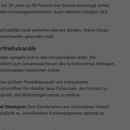
n bis 29 Jahre zu 58 Prozent ihre Schuhe bevorzugt online
gitalen Konsumgewohnheiten. Auch weltweit erfolgen 23,6
aufsstellen zwar weiterhin relevant bleiben, Online-Shops
ebsnetzwerks geworden sind.
rtriebskanäle
dels spiegelt sich in den Umsatzzahlen wider. Die
ßgeblich zum Gesamtwachstum des Schuhmarktes beitragen.
huhumsatzes inzwischen online.
 eine größere Produktauswahl und transparente
ion eröffnet für Händler neue Potenziale, den Umsatz zu
Logistik- und Marketingprozesse zu senken.
el-Strategien:
Eine Kombination aus stationärem Handel
möglicht es, verschiedene Kundensegmente optimal zu