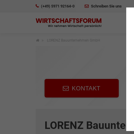
(+49) 5971 92164-0
Schreiben Sie uns
LORENZ Bauunternehmen GmbH
KONTAKT
LORENZ Bauunte