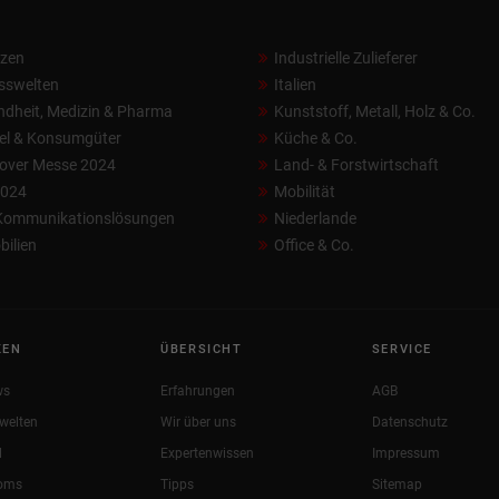
nzen
Industrielle Zulieferer
sswelten
Italien
dheit, Medizin & Pharma
Kunststoff, Metall, Holz & Co.
el & Konsumgüter
Küche & Co.
over Messe 2024
Land- & Forstwirtschaft
2024
Mobilität
 Kommunikationslösungen
Niederlande
ilien
Office & Co.
KEN
ÜBERSICHT
SERVICE
ws
Erfahrungen
AGB
welten
Wir über uns
Datenschutz
l
Expertenwissen
Impressum
oms
Tipps
Sitemap