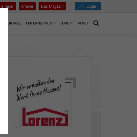
ePaper
cPaper
Das Magazin
Login
REGIONAL
UNTERNEHMEN
JOBS
NEWS