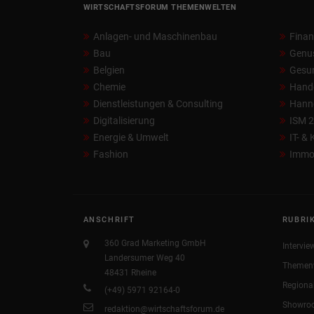
WIRTSCHAFTSFORUM THEMENWELTEN
Anlagen- und Maschinenbau
Fina
Bau
Genu
Belgien
Gesun
Chemie
Hand
Dienstleistungen & Consulting
Hann
Digitalisierung
ISM 
Energie & Umwelt
IT- &
Fashion
Immob
ANSCHRIFT
RUBRI
360 Grad Marketing GmbH
Intervie
Landersumer Weg 40
Themen
48431 Rheine
Regiona
(+49) 5971 92164-0
Showro
redaktion@wirtschaftsforum.de