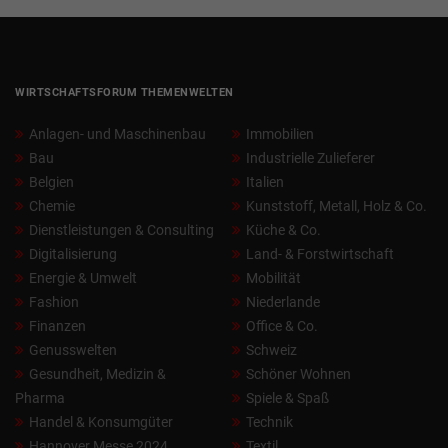
WIRTSCHAFTSFORUM THEMENWELTEN
Anlagen- und Maschinenbau
Immobilien
Bau
Industrielle Zulieferer
Belgien
Italien
Chemie
Kunststoff, Metall, Holz & Co.
Dienstleistungen & Consulting
Küche & Co.
Digitalisierung
Land- & Forstwirtschaft
Energie & Umwelt
Mobilität
Fashion
Niederlande
Finanzen
Office & Co.
Genusswelten
Schweiz
Gesundheit, Medizin &
Schöner Wohnen
Pharma
Spiele & Spaß
Handel & Konsumgüter
Technik
Hannover Messe 2024
Textil