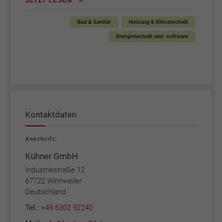
JETZT LESEN
Bad & Sanitär
Heizung & Klimatechnik
Energietechnik und -software
Kontaktdaten
Anschrift:
Kühner GmbH
Industriestraße 12
67722 Winnweiler
Deutschland
Tel.:
+49 6302 92240