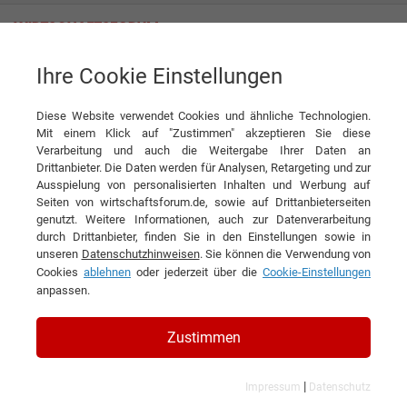
Ihre Cookie Einstellungen
KIRCHNER Holding GmbH
Projekte, die die Zukunft Deutschlands entscheidend mit-gestalten
Diese Website verwendet Cookies und ähnliche Technologien.
Interview
Mit einem Klick auf "Zustimmen" akzeptieren Sie diese
KIRCHNER Holding GmbH
Verarbeitung und auch die Weitergabe Ihrer Daten an
Drittanbieter. Die Daten werden für Analysen, Retargeting und zur
DIESEN ARTIKEL EMPFEHLEN
Ausspielung von personalisierten Inhalten und Werbung auf
Seiten von wirtschaftsforum.de, sowie auf Drittanbieterseiten
genutzt. Weitere Informationen, auch zur Datenverarbeitung
Projekte, die die Zukunft
durch Drittanbieter, finden Sie in den Einstellungen sowie in
unseren
Datenschutzhinweisen
. Sie können die Verwendung von
Deutschlands entscheidend mit-
Cookies
ablehnen
oder jederzeit über die
Cookie-Einstellungen
gestalten
anpassen.
Interview mit Jasper Strauß,
Zustimmen
Geschäftsführender Gesellschafter der
|
Impressum
Datenschutz
KIRCHNER INGENIEURE