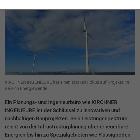
KIRCHNER INGENIEURE hat einen starken Fokus auf Projekte im
Bereich Energiewende
Ein Planungs- und Ingenieurbüro wie KIRCHNER
INGENIEURE ist der Schlüssel zu innovativen und
nachhaltigen Bauprojekten. Sein Leistungsspektrum
reicht von der Infrastrukturplanung über erneuerbare
Energien bis hin zu Spezialgebieten wie Flüssigböden,