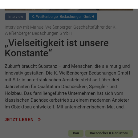
Interview
K. Weißenberger Bedachungen GmbH
Interview mit Manuel Weißenberger, Geschäftsführer der K.
Weißenberger Bedachungen GmbH
„Vielseitigkeit ist unsere
Konstante“
Zukunft braucht Substanz – und Menschen, die sie mutig und
innovativ gestalten. Die K. Weißenberger Bedachungen GmbH
mit Sitz in unterfränkischen Arnstein steht seit über drei
Jahrzehnten für Qualität im Dachdecker-, Spengler- und
Holzbau. Das familiengeführte Unternehmen hat sich vom
klassischen Dachdeckerbetrieb zu einem modernen Anbieter
im Objektbau entwickelt. Mit unternehmerischem Mut und…
JETZT LESEN
Bau
Dachdecker & Gerüstbau