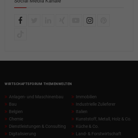
Social Media Kanäle
WIRTSCHAFTSFORUM THEMENWELTEN
Anlagen- und Maschinenbau
Immobilien
Bau
Industrielle Zulieferer
Belgien
Italien
Chemie
Kunststoff, Metall, Holz & Co.
Dienstleistungen & Consulting
Küche & Co.
Digitalisierung
Land- & Forstwirtschaft