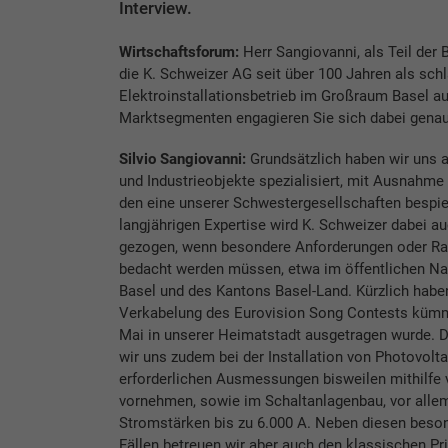
Interview.
Wirtschaftsforum:
Herr Sangiovanni, als Teil der B
die K. Schweizer AG seit über 100 Jahren als schl
Elektroinstallationsbetrieb im Großraum Basel au
Marktsegmenten engagieren Sie sich dabei gena
Silvio Sangiovanni:
Grundsätzlich haben wir uns 
und Industrieobjekte spezialisiert, mit Ausnahm
den eine unserer Schwester­gesellschaften bespie
langjährigen Expertise wird K. Schweizer dabei au
gezogen, wenn besondere Anforderungen oder 
bedacht werden müssen, etwa im öffentlichen Na
Basel und des Kantons Basel-Land. Kürzlich habe
Verkabelung des Eurovision Song Contests kümme
Mai in unserer Heimatstadt ausgetragen wurde. 
wir uns zudem bei der Installation von Photovolta
erforderlichen Ausmessungen bisweilen mithilfe
vornehmen, sowie im Schaltanlagenbau, vor alle
Stromstärken bis zu 6.000 A. Neben diesen bes
Fällen betreuen wir aber auch den klassischen Pr