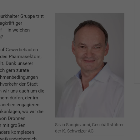
urkhalter Gruppe tritt
agkräftiger
f – in welchen
u?
auf Gewerbebauten
e des Pharmasektors,
lt. Dank unserer
ch gern zurate
Rahmenbedingungen
hverkehr der Stadt
n wir uns auch um die
rn dürfen, der im
Daneben engagieren
ikanlagen, wo wir die
 von Drohnen
Silvio Sangiovanni, Geschäftsführer
m mit großen
der K. Schweizer AG
onders komplexen
ivatkundenbereich,