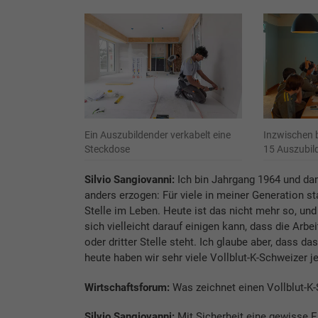
Ein Auszubildender verkabelt eine
Inzwischen b
Steckdose
15 Auszubil
Silvio Sangiovanni:
Ich bin Jahrgang 1964 und da
anders erzogen: Für viele in meiner Generation s
Stelle im Leben. Heute ist das nicht mehr so, un
sich vielleicht darauf einigen kann, dass die Arbe
oder dritter Stelle steht. Ich glaube aber, dass d
heute haben wir sehr viele Vollblut-K-Schweizer j
Wirtschaftsforum:
Was zeichnet einen Vollblut-K
Silvio Sangiovanni:
Mit Sicherheit eine gewisse 