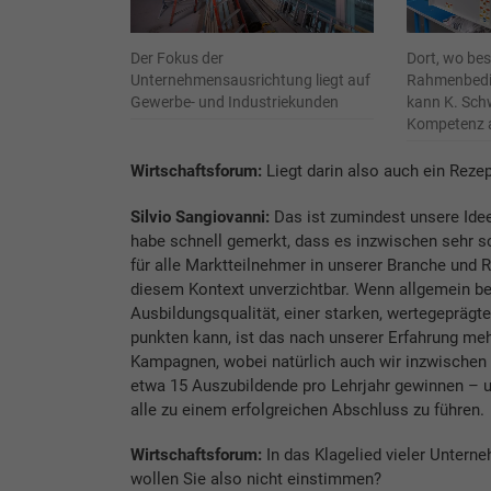
Der Fokus der
Dort, wo be
Unternehmensausrichtung liegt auf
Rahmenbedi
Gewerbe- und Industriekunden
kann K. Schw
Kompetenz 
Wirtschaftsforum:
Liegt darin also auch ein Rez
Silvio Sangiovanni:
Das ist zumindest unsere Idee
habe schnell gemerkt, dass es inzwischen sehr sc
für alle Marktteilnehmer in unserer Branche und 
diesem Kontext unverzichtbar. Wenn allgemein bek
Ausbildungsqualität, einer starken, wertegepräg
punkten kann, ist das nach unserer Erfahrung meh
Kampagnen, wobei natürlich auch wir inzwischen a
etwa 15 Auszubildende pro Lehrjahr gewinnen – u
alle zu einem erfolg­reichen Abschluss zu führen.
Wirtschaftsforum:
In das Klagelied vieler Untern
wollen Sie also nicht einstimmen?