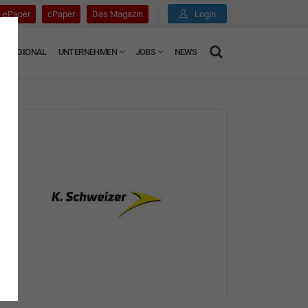
ePaper
cPaper
Das Magazin
Login
REGIONAL
UNTERNEHMEN
JOBS
NEWS