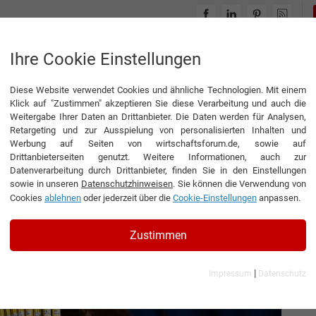
INTERVIEWS
THEMENWELTEN
Ihre Cookie Einstellungen
Diese Website verwendet Cookies und ähnliche Technologien. Mit einem
sel für die Region
Klick auf "Zustimmen" akzeptieren Sie diese Verarbeitung und auch die
Weitergabe Ihrer Daten an Drittanbieter. Die Daten werden für Analysen,
Retargeting und zur Ausspielung von personalisierten Inhalten und
Werbung auf Seiten von wirtschaftsforum.de, sowie auf
Drittanbieterseiten genutzt. Weitere Informationen, auch zur
artner aus Basel für die
Datenverarbeitung durch Drittanbieter, finden Sie in den Einstellungen
sowie in unseren
Datenschutzhinweisen
. Sie können die Verwendung von
Cookies
ablehnen
oder jederzeit über die
Cookie-Einstellungen
anpassen.
tsführer der K. Schweizer AG
Zustimmen
|
Impressum
Datenschutz