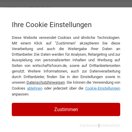
Ihre Cookie Einstellungen
Wahl GmbH
Für Haarprofis die beste Wahl
Diese Website verwendet Cookies und ähnliche Technologien.
Interview
Wahl GmbH
Mit einem Klick auf "Zustimmen" akzeptieren Sie diese
Verarbeitung und auch die Weitergabe Ihrer Daten an
DIESEN ARTIKEL EMPFEHLEN
Drittanbieter. Die Daten werden für Analysen, Retargeting und zur
Ausspielung von personalisierten Inhalten und Werbung auf
Seiten von wirtschaftsforum.de, sowie auf Drittanbieterseiten
Für Haarprofis die beste Wahl
genutzt. Weitere Informationen, auch zur Datenverarbeitung
durch Drittanbieter, finden Sie in den Einstellungen sowie in
unseren
Datenschutzhinweisen
. Sie können die Verwendung von
Interview mit Gökhan Yilmaz,
Cookies
ablehnen
oder jederzeit über die
Cookie-Einstellungen
Geschäftsführer & President of EMEA und
anpassen.
Jörg Burger, Geschäftsführer & EMEA CFO
Zustimmen
|
Impressum
Datenschutz