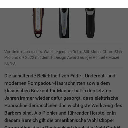
Von links nach rechts: Wahl Legend im Retro-Stil, Moser ChromStyle
Pro und die 2022 mit dem iF Design Award ausgezeichnete Moser
KUNO
Die anhaltende Beliebtheit von Fade-, Undercut- und
modernen Pompadour-Haarschnitten sowie dem
klassischen Buzzcut für Männer hat in den letzten
Jahren immer wieder dafür gesorgt, dass elektrische
Haarschneidemaschinen das wichtigste Werkzeug des
Barbers sind. Als Pionier und führender Hersteller in
diesem Bereich gilt die amerikanische Wahl Clipper
Corporation, die in Deutschland durch die Wahl GmbH