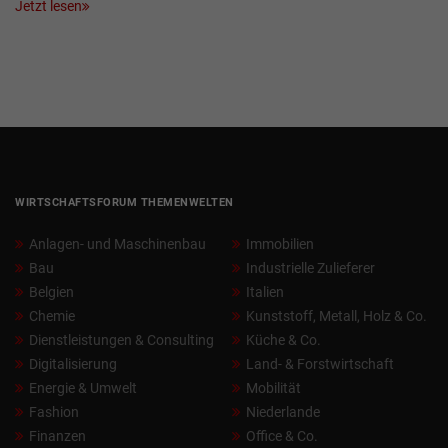
Jetzt lesen
WIRTSCHAFTSFORUM THEMENWELTEN
Anlagen- und Maschinenbau
Immobilien
Bau
Industrielle Zulieferer
Belgien
Italien
Chemie
Kunststoff, Metall, Holz & Co.
Dienstleistungen & Consulting
Küche & Co.
Digitalisierung
Land- & Forstwirtschaft
Energie & Umwelt
Mobilität
Fashion
Niederlande
Finanzen
Office & Co.