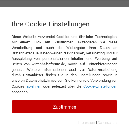
Ihre Cookie Einstellungen
Videx Electronics S.p.A
Diese Website verwendet Cookies und ähnliche Technologien.
Interview
Videx Electronics S.p.A
Mit einem Klick auf "Zustimmen" akzeptieren Sie diese
Verarbeitung und auch die Weitergabe Ihrer Daten an
DIESEN ARTIKEL EMPFEHLEN
Drittanbieter. Die Daten werden für Analysen, Retargeting und zur
Ausspielung von personalisierten Inhalten und Werbung auf
Seiten von wirtschaftsforum.de, sowie auf Drittanbieterseiten
Sicher ist sicher
genutzt. Weitere Informationen, auch zur Datenverarbeitung
durch Drittanbieter, finden Sie in den Einstellungen sowie in
unseren
Datenschutzhinweisen
. Sie können die Verwendung von
Interview
Cookies
ablehnen
oder jederzeit über die
Cookie-Einstellungen
anpassen.
Zustimmen
|
Impressum
Datenschutz