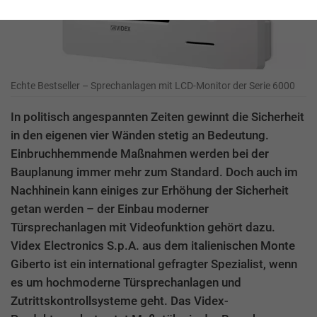
Echte Bestseller – Sprechanlagen mit LCD-Monitor der Serie 6000
In politisch angespannten Zeiten gewinnt die Sicherheit
in den eigenen vier Wänden stetig an Bedeutung.
Einbruchhemmende Maßnahmen werden bei der
Bauplanung immer mehr zum Standard. Doch auch im
Nachhinein kann einiges zur Erhöhung der Sicherheit
getan werden – der Einbau moderner
Türsprechanlagen mit Videofunktion gehört dazu.
Videx Electronics S.p.A. aus dem italienischen Monte
Giberto ist ein international gefragter Spezialist, wenn
es um hochmoderne Türsprechanlagen und
Zutrittskontrollsysteme geht. Das Videx-