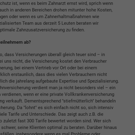
hutz ist, wenn es beim Zahnarzt ernst wird, sprich wenn
auch in anderen Bereichen drohen mitunter hohe Kosten,
pangen oder wenn es um Zahnerhaltmaßnahmen wie
alisierten Team aus derzeit 5 Leuten beraten wir
optimale Zahnzusatzversicherung zu finden.
teilnehmern ab?
so, dass Versicherungen überall gleich teuer sind – in
i uns nicht, die Versicherung kostet den Verbraucher
cherung, bei einem Vertrieb vor Ort oder bei einem
rklich erstaunlich, dass dies vielen Verbrauchern nicht
rlich die jahrelang aufgebaute Expertise und Spezialisierung.
hnversicherung verdient man ja nicht besonders viel – ein
on verdienen, wenn er eine private Vollkrankenversicherung
ung verkauft. Dementsprechend "stiefmütterlich" behandeln
erung. Da "lohnt" es sich einfach nicht so, sich intensiv
ele Tarife und Unterschiede. Das zeigt auch z.B. die
 zuletzt fast 300 Tarife bewertet worden sind. Wer sich
h schwer, seine Klienten optimal zu beraten. Darüber hinaus
gsfällen, insbesondere wenn es mal Probleme oder