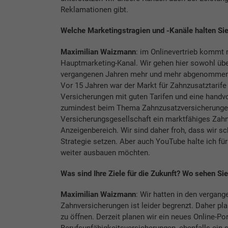
Reklamationen gibt.
Welche Marketingstragien und -Kanäle halten Sie
Maximilian Waizmann
: im Onlinevertrieb kommt 
Hauptmarketing-Kanal. Wir gehen hier sowohl übe
vergangenen Jahren mehr und mehr abgenommen h
Vor 15 Jahren war der Markt für Zahnzusatztarife
Versicherungen mit guten Tarifen und eine handvo
zumindest beim Thema Zahnzusatzversicherungen –
Versicherungsgesellschaft ein marktfähiges Zahn
Anzeigenbereich. Wir sind daher froh, dass wir sc
Strategie setzen. Aber auch YouTube halte ich fü
weiter ausbauen möchten.
Was sind Ihre Ziele für die Zukunft? Wo sehen Si
Maximilian Waizmann
: Wir hatten in den vergan
Zahnversicherungen ist leider begrenzt. Daher pl
zu öffnen. Derzeit planen wir ein neues Online-Por
Berufsunfähigkeitsversicherungen, ebenfalls ein se