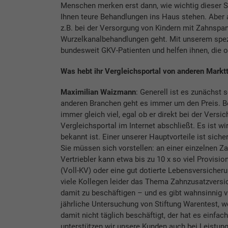
Menschen merken erst dann, wie wichtig dieser Sc
Ihnen teure Behandlungen ins Haus stehen. Aber 
z.B. bei der Versorgung von Kindern mit Zahns
Wurzelkanalbehandlungen geht. Mit unserem spezi
bundesweit GKV-Patienten und helfen ihnen, die 
Was hebt ihr Vergleichsportal von anderen Markt
Maximilian Waizmann
: Generell ist es zunächst 
anderen Branchen geht es immer um den Preis. Be
immer gleich viel, egal ob er direkt bei der Versi
Vergleichsportal im Internet abschließt. Es ist wi
bekannt ist. Einer unserer Hauptvorteile ist siche
Sie müssen sich vorstellen: an einer einzelnen Za
Vertriebler kann etwa bis zu 10 x so viel Provisi
(Voll-KV) oder eine gut dotierte Lebensversicher
viele Kollegen leider das Thema Zahnzusatzversich
damit zu beschäftigen – und es gibt wahnsinnig vi
jährliche Untersuchung von Stiftung Warentest, wo
damit nicht täglich beschäftigt, der hat es einfac
unterstützen wir unsere Kunden auch bei Leistun