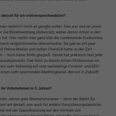
 derzeit für am vielversprechendsten?
man natürlich nicht an google vorbei. Das war und ist unser
r die Bezahlwerbung (Adwords), wobei dieser Anteil in den
at. Hier merkt man ganz klar die zunehmende Konkurrenz.
 noch vergleichsweise überschaubar. Da gab es ein paar
ll Online-Makler und selbst Check24 hatte zu der Zeit –
 noch keine Rolle gespielt. Heute hat praktisch fast jede
zusatzprodukt. Das führt zu enorm hohen Klickpreisen im
hon sehr frühzeitig auf eine nachhaltige Content- und SEO-
r einen sehr spannenden Marktingkanal, den wir in Zukunft
e ihr Unternehmen in 5 Jahren?
genen Jahren gute Wachstumsraten – doch der Markt für
anen wir derzeit, uns auch für andere Versicherungsbereiche
tal mit der Spezialisierung auf den Vertrieb von
hr interessanter Spezial-Markt. Ich hoffe, dass wir hier in