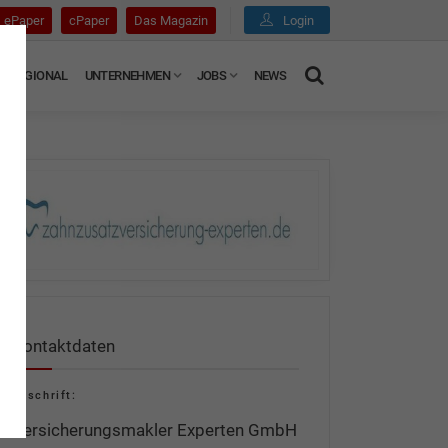
ePaper
cPaper
Das Magazin
Login
REGIONAL
UNTERNEHMEN
JOBS
NEWS
Kontaktdaten
Anschrift:
Versicherungsmakler Experten GmbH