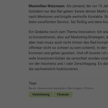
Maximilian Waizmann
: Als jemand, der vor 15 Ja
Gründern nur den Rat geben: kenne deinen Markt 
nach Mentoren und knüpfe wertvolle Kontakte. St
biete excellenten Service. Sei fleißig und dann k
Ein Gedanke noch zum Thema Innovation: Ich würd
zu konzentrieren, also auf Marketing-Strategien, d
aber man muss auch nicht immer das Rad komplet
offenbar nicht so schwer zu sein scheint). In den
kommen und gehen gesehen. Und oft konnte ich n
viele Investoren-Gelder da vernichtet worden sind
vor der Insolvenz und / oder Zerschlagung. Es dür
die nachweislich funktionieren.
Tags
Nach themenverwandten Beiträgen filtern
Versicherung
Finanzen