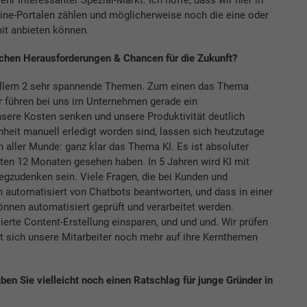
line-Portalen zählen und möglicherweise noch die eine oder
it anbieten können.
schen Herausforderungen & Chancen für die Zukunft?
r allem 2 sehr spannende Themen. Zum einen das Thema
 führen bei uns im Unternehmen gerade ein
sere Kosten senken und unsere Produktivität deutlich
nheit manuell erledigt worden sind, lassen sich heutzutage
 aller Munde: ganz klar das Thema KI. Es ist absoluter
zten 12 Monaten gesehen haben. In 5 Jahren wird KI mit
zudenken sein. Viele Fragen, die bei Kunden und
h automatisiert von Chatbots beantworten, und dass in einer
nnen automatisiert geprüft und verarbeitet werden.
erte Content-Erstellung einsparen, und und und. Wir prüfen
it sich unsere Mitarbeiter noch mehr auf ihre Kernthemen
ben Sie vielleicht noch einen Ratschlag für junge Gründer in