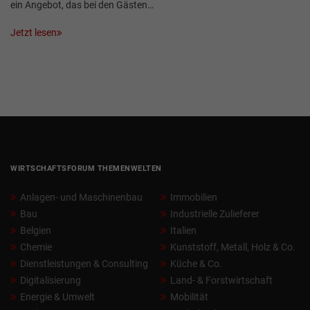
ein Angebot, das bei den Gästen…
Jetzt lesen
WIRTSCHAFTSFORUM THEMENWELTEN
Anlagen- und Maschinenbau
Immobilien
Bau
Industrielle Zulieferer
Belgien
Italien
Chemie
Kunststoff, Metall, Holz & Co.
Dienstleistungen & Consulting
Küche & Co.
Digitalisierung
Land- & Forstwirtschaft
Energie & Umwelt
Mobilität