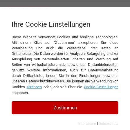
Ihre Cookie Einstellungen
Savognin Bergbahnen AG
Diese Website verwendet Cookies und ähnliche Technologien.
Interview
Savognin Bergbahnen AG
Mit einem Klick auf "Zustimmen" akzeptieren Sie diese
Verarbeitung und auch die Weitergabe Ihrer Daten an
DIESEN ARTIKEL EMPFEHLEN
Drittanbieter. Die Daten werden für Analysen, Retargeting und zur
Ausspielung von personalisierten Inhalten und Werbung auf
Seiten von wirtschaftsforum.de, sowie auf Drittanbieterseiten
Nicht nur für Familien:
genutzt. Weitere Informationen, auch zur Datenverarbeitung
durch Drittanbieter, finden Sie in den Einstellungen sowie in
Freizeitspaß im Winter
unseren
Datenschutzhinweisen
. Sie können die Verwendung von
Cookies
ablehnen
oder jederzeit über die
Cookie-Einstellungen
Interview
anpassen.
Zustimmen
Kinder sind unsere Zukunft. Und genau aus diesem
Grund setzt die Savognin Bergbahnen AG auch ganz
|
Impressum
Datenschutz
stark auf Familien. Sie sind die wichtigste Zielgruppe