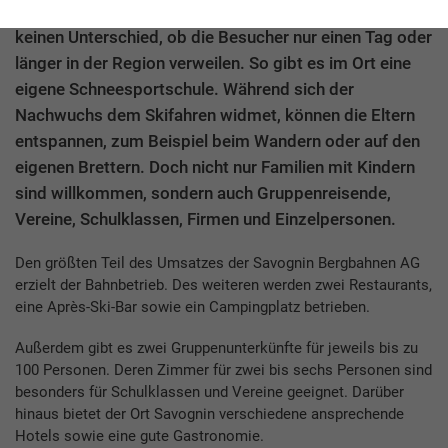
des Schweizer Touristikunternehmens. Dabei macht es
keinen Unterschied, ob die Besucher nur einen Tag oder
länger in der Region verweilen. So gibt es im Ort eine
eigene Schneesportschule. Während sich der
Nachwuchs dem Skifahren widmet, können die Eltern
entspannen, zum Beispiel beim Wandern oder auf den
eigenen Brettern. Doch nicht nur Familien mit Kindern
sind willkommen, sondern auch Gruppenreisende,
Vereine, Schulklassen, Firmen und Einzelpersonen.
Den größten Teil des Umsatzes der Savognin Bergbahnen AG
erzielt der Bahnbetrieb. Des weiteren werden zwei Restaurants,
eine Après-Ski-Bar sowie ein Campingplatz betrieben.
Außerdem gibt es zwei Gruppenunterkünfte für jeweils bis zu
100 Personen. Deren Zimmer für zwei bis sechs Personen sind
besonders für Schulklassen und Vereine geeignet. Darüber
hinaus bietet der Ort Savognin verschiedene ansprechende
Hotels sowie eine gute Gastronomie.