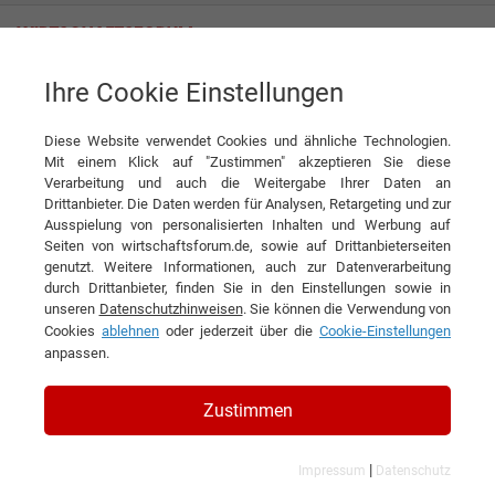
Ihre Cookie Einstellungen
Refurbed GmbH
Das Smartphone als Ticket zur Nachhaltigkeit
Diese Website verwendet Cookies und ähnliche Technologien.
Interview
Refurbed GmbH
Mit einem Klick auf "Zustimmen" akzeptieren Sie diese
Verarbeitung und auch die Weitergabe Ihrer Daten an
DIESEN ARTIKEL EMPFEHLEN
Drittanbieter. Die Daten werden für Analysen, Retargeting und zur
Ausspielung von personalisierten Inhalten und Werbung auf
Seiten von wirtschaftsforum.de, sowie auf Drittanbieterseiten
Das Smartphone als Ticket zur
genutzt. Weitere Informationen, auch zur Datenverarbeitung
durch Drittanbieter, finden Sie in den Einstellungen sowie in
Nachhaltigkeit
unseren
Datenschutzhinweisen
. Sie können die Verwendung von
Cookies
ablehnen
oder jederzeit über die
Cookie-Einstellungen
Interview mit Kilian Kaminski, Gründer und
anpassen.
Geschäftsführer von Refurbed
Zustimmen
|
Impressum
Datenschutz