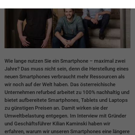
Wie lange nutzen Sie ein Smartphone – maximal zwei
Jahre? Das muss nicht sein, denn die Herstellung eines
neuen Smartphones verbraucht mehr Ressourcen als
wir noch auf der Welt haben. Das österreichische
Unternehmen refurbed arbeitet zu 100% nachhaltig und
bietet aufbereitete Smartphones, Tablets und Laptops
zu günstigen Preisen an. Damit wirken sie der
Umweltbelastung entgegen. Im Interview mit Gründer
und Geschäftsführer Kilian Kaminski haben wir
erfahren, warum wir unseren Smartphones eine längere