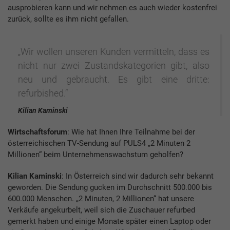
ausprobieren kann und wir nehmen es auch wieder kostenfrei
zurück, sollte es ihm nicht gefallen.
„Wir wollen unseren Kunden vermitteln, dass es
nicht nur zwei Zustandskategorien gibt, also
neu und gebraucht. Es gibt eine dritte:
refurbished.“
Kilian Kaminski
Wirtschaftsforum
: Wie hat Ihnen Ihre Teilnahme bei der
österreichischen TV-Sendung auf PULS4 „2 Minuten 2
Millionen“ beim Unternehmenswachstum geholfen?
Kilian Kaminski
: In Österreich sind wir dadurch sehr bekannt
geworden. Die Sendung gucken im Durchschnitt 500.000 bis
600.000 Menschen. „2 Minuten, 2 Millionen“ hat unsere
Verkäufe angekurbelt, weil sich die Zuschauer refurbed
gemerkt haben und einige Monate später einen Laptop oder