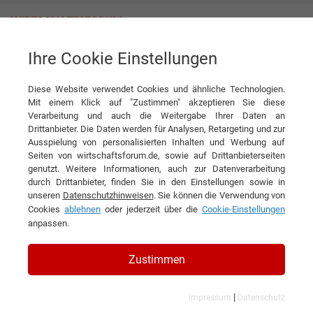
Ihre Cookie Einstellungen
Polydec SA
Mit dem richtigen Dreh in neue Märkte
Diese Website verwendet Cookies und ähnliche Technologien.
Interview
Polydec SA
Mit einem Klick auf "Zustimmen" akzeptieren Sie diese
Verarbeitung und auch die Weitergabe Ihrer Daten an
DIESEN ARTIKEL EMPFEHLEN
Drittanbieter. Die Daten werden für Analysen, Retargeting und zur
Ausspielung von personalisierten Inhalten und Werbung auf
Seiten von wirtschaftsforum.de, sowie auf Drittanbieterseiten
Mit dem richtigen Dreh in neue
genutzt. Weitere Informationen, auch zur Datenverarbeitung
durch Drittanbieter, finden Sie in den Einstellungen sowie in
Märkte
unseren
Datenschutzhinweisen
. Sie können die Verwendung von
Cookies
ablehnen
oder jederzeit über die
Cookie-Einstellungen
Interview mit Pascal Barbezat, CEO und
anpassen.
Inhaber Polydec SA
Zustimmen
|
Impressum
Datenschutz