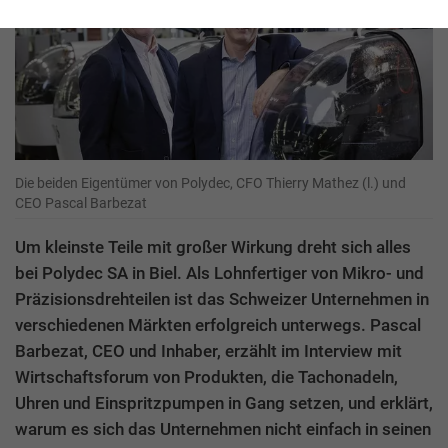
Die beiden Eigentümer von Polydec, CFO Thierry Mathez (l.) und
CEO Pascal Barbezat
Um kleinste Teile mit großer Wirkung dreht sich alles
bei Polydec SA in Biel. Als Lohnfertiger von Mikro- und
Präzisionsdrehteilen ist das Schweizer Unternehmen in
verschiedenen Märkten erfolgreich unterwegs. Pascal
Barbezat, CEO und Inhaber, erzählt im Interview mit
Wirtschaftsforum von Produkten, die Tachonadeln,
Uhren und Einspritzpumpen in Gang setzen, und erklärt,
warum es sich das Unternehmen nicht einfach in seinen