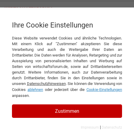
Ihre Cookie Einstellungen
Nuance Communications Austria GmbH
Diese Website verwendet Cookies und ähnliche Technologien.
Interview
Nuance Communications Austria GmbH
Mit einem Klick auf "Zustimmen" akzeptieren Sie diese
Verarbeitung und auch die Weitergabe Ihrer Daten an
DIESEN ARTIKEL EMPFEHLEN
Drittanbieter. Die Daten werden für Analysen, Retargeting und zur
Ausspielung von personalisierten Inhalten und Werbung auf
Seiten von wirtschaftsforum.de, sowie auf Drittanbieterseiten
Wortwörtlich genial
genutzt. Weitere Informationen, auch zur Datenverarbeitung
durch Drittanbieter, finden Sie in den Einstellungen sowie in
unseren
Datenschutzhinweisen
. Sie können die Verwendung von
Interview
Cookies
ablehnen
oder jederzeit über die
Cookie-Einstellungen
anpassen.
Zustimmen
|
Impressum
Datenschutz