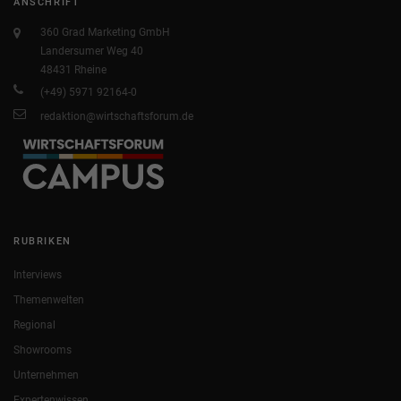
ANSCHRIFT
360 Grad Marketing GmbH
Landersumer Weg 40
48431 Rheine
(+49) 5971 92164-0
redaktion@wirtschaftsforum.de
RUBRIKEN
Interviews
Themenwelten
Regional
Showrooms
Unternehmen
Expertenwissen