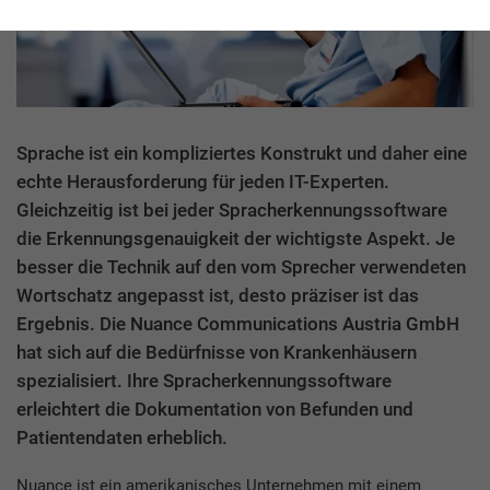
Sprache ist ein kompliziertes Konstrukt und daher eine
echte Herausforderung für jeden IT-Experten.
Gleichzeitig ist bei jeder Spracherkennungssoftware
die Erkennungsgenauigkeit der wichtigste Aspekt. Je
besser die Technik auf den vom Sprecher verwendeten
Wortschatz angepasst ist, desto präziser ist das
Ergebnis. Die Nuance Communications Austria GmbH
hat sich auf die Bedürfnisse von Krankenhäusern
spezialisiert. Ihre Spracherkennungssoftware
erleichtert die Dokumentation von Befunden und
Patientendaten erheblich.
Nuance ist ein amerikanisches Unternehmen mit einem