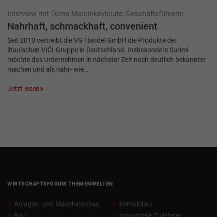
Interview mit Toma Marcinkeviciute, Geschäftsführerin
Nahrhaft, schmackhaft, convenient
Seit 2010 vertreibt die VG Handel GmbH die Produkte der
litauischen VIČI-Gruppe in Deutschland. Insbesondere Surimi
möchte das Unternehmen in nächster Zeit noch deutlich bekannter
machen und als nahr- wie…
Jetzt lesen
WIRTSCHAFTSFORUM THEMENWELTEN
Anlagen- und Maschinenbau
Immobilien
Bau
Industrielle Zulieferer