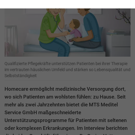
Qualifizierte Pflegekräfte unterstützen Patienten bei ihrer Therapie
im vertrauten häuslichen Umfeld und stärken so Lebensqualität und
Selbstständigkeit
Homecare ermöglicht medizinische Versorgung dort,
wo sich Patienten am wohlsten fühlen: zu Hause. Seit
mehr als zwei Jahrzehnten bietet die MTS Meditel
Service GmbH maßgeschneiderte
Unterstützungsprogramme für Patienten mit seltenen
oder komplexen Erkrankungen. Im Interview berichten