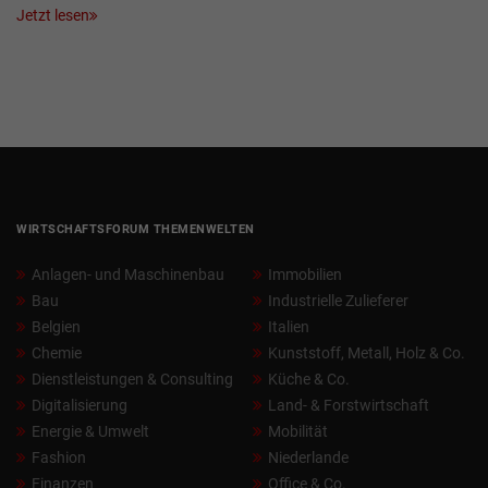
Jetzt lesen
WIRTSCHAFTSFORUM THEMENWELTEN
Anlagen- und Maschinenbau
Immobilien
Bau
Industrielle Zulieferer
Belgien
Italien
Chemie
Kunststoff, Metall, Holz & Co.
Dienstleistungen & Consulting
Küche & Co.
Digitalisierung
Land- & Forstwirtschaft
Energie & Umwelt
Mobilität
Fashion
Niederlande
Finanzen
Office & Co.