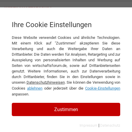
Ihre Cookie Einstellungen
MTS Meditel Service GmbH
Diese Website verwendet Cookies und ähnliche Technologien.
Interview
MTS Meditel Service GmbH
Mit einem Klick auf "Zustimmen" akzeptieren Sie diese
Verarbeitung und auch die Weitergabe Ihrer Daten an
DIESEN ARTIKEL EMPFEHLEN
Drittanbieter. Die Daten werden für Analysen, Retargeting und zur
Ausspielung von personalisierten Inhalten und Werbung auf
Seiten von wirtschaftsforum.de, sowie auf Drittanbieterseiten
Homecare mit Herz und Verstand
genutzt. Weitere Informationen, auch zur Datenverarbeitung
durch Drittanbieter, finden Sie in den Einstellungen sowie in
unseren
Datenschutzhinweisen
. Sie können die Verwendung von
Interview mit Dr. Vera Flad,
Cookies
ablehnen
oder jederzeit über die
Cookie-Einstellungen
Geschäftsführerin und Dr. Corina Hutterer,
anpassen.
Geschäftsführerin der MTS Meditel
Zustimmen
Service GmbH
|
Impressum
Datenschutz