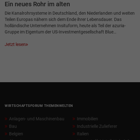
Ein neues Rohr im alten
Die Kanalrohrsysteme in Deutschland, den Niederlanden und weiten
Teilen Europas nähern sich dem Ende ihrer Lebensdauer. Das
holländische Unternehmen Insituform, heute als Teil der azuria-
Gruppe im Eigentum der US-Investmentgesellschaft Blue…
Jetzt lesen
WIRTSCHAFTSFORUM THEMENWELTEN
Anlagen- und Maschinenbau
Immobilien
Bau
Industrielle Zulieferer
Belgien
Italien