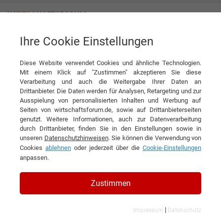
Ihre Cookie Einstellungen
MOOG Cleaning Systems AG
Mit uns wird der Tank automatisch sauber
Diese Website verwendet Cookies und ähnliche Technologien.
Interview
Mit einem Klick auf "Zustimmen" akzeptieren Sie diese
MOOG Cleaning Systems AG
Verarbeitung und auch die Weitergabe Ihrer Daten an
Drittanbieter. Die Daten werden für Analysen, Retargeting und zur
DIESEN ARTIKEL EMPFEHLEN
Ausspielung von personalisierten Inhalten und Werbung auf
Seiten von wirtschaftsforum.de, sowie auf Drittanbieterseiten
genutzt. Weitere Informationen, auch zur Datenverarbeitung
Mit uns wird der Tank automatisch
durch Drittanbieter, finden Sie in den Einstellungen sowie in
unseren
Datenschutzhinweisen
. Sie können die Verwendung von
sauber
Cookies
ablehnen
oder jederzeit über die
Cookie-Einstellungen
anpassen.
Interview mit Svetla Laskova CSO der
MOOG Cleaning Systems AG
Zustimmen
|
Impressum
Datenschutz