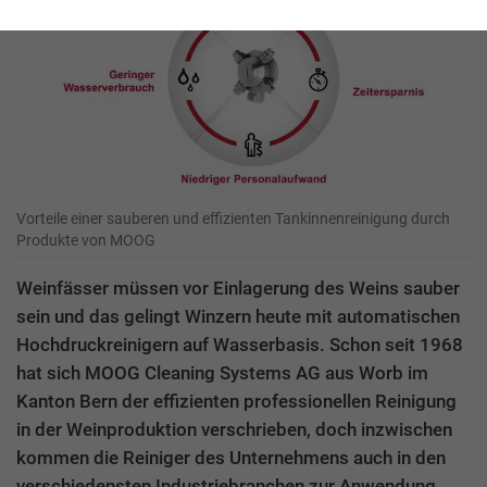
Vorteile einer sauberen und effizienten Tankinnenreinigung durch
Produkte von MOOG
Weinfässer müssen vor Einlagerung des Weins sauber
sein und das gelingt Winzern heute mit automatischen
Hochdruckreinigern auf Wasserbasis. Schon seit 1968
hat sich MOOG Cleaning Systems AG aus Worb im
Kanton Bern der effizienten professionellen Reinigung
in der Weinproduktion verschrieben, doch inzwischen
kommen die Reiniger des Unternehmens auch in den
verschiedensten Industriebranchen zur Anwendung.