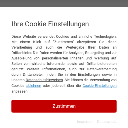
Ihre Cookie Einstellungen
KUGEL Edelstahlverarbeitung GmbH
Küchenkompetenz auf die Schiene gebracht
Diese Website verwendet Cookies und ähnliche Technologien.
Interview
Mit einem Klick auf "Zustimmen" akzeptieren Sie diese
KUGEL Edelstahlverarbeitung GmbH
Verarbeitung und auch die Weitergabe Ihrer Daten an
Drittanbieter. Die Daten werden für Analysen, Retargeting und zur
DIESEN ARTIKEL EMPFEHLEN
Ausspielung von personalisierten Inhalten und Werbung auf
Seiten von wirtschaftsforum.de, sowie auf Drittanbieterseiten
genutzt. Weitere Informationen, auch zur Datenverarbeitung
Küchenkompetenz auf die
durch Drittanbieter, finden Sie in den Einstellungen sowie in
unseren
Datenschutzhinweisen
. Sie können die Verwendung von
Schiene gebracht
Cookies
ablehnen
oder jederzeit über die
Cookie-Einstellungen
anpassen.
Interview mit Gerd Betz, Geschäftsführer
und CEO der KUGEL Edelstahlverarbeitung
Zustimmen
GmbH
|
Impressum
Datenschutz