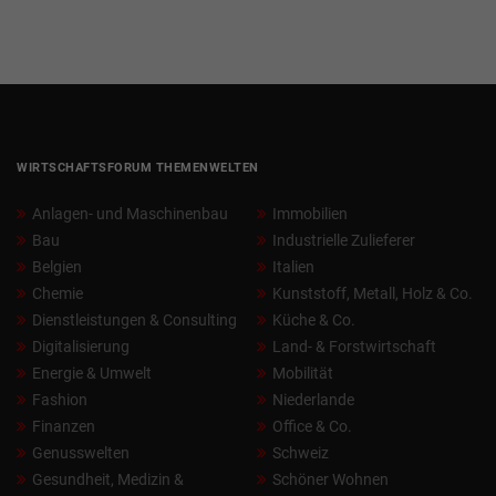
WIRTSCHAFTSFORUM THEMENWELTEN
Anlagen- und Maschinenbau
Immobilien
Bau
Industrielle Zulieferer
Belgien
Italien
Chemie
Kunststoff, Metall, Holz & Co.
Dienstleistungen & Consulting
Küche & Co.
Digitalisierung
Land- & Forstwirtschaft
Energie & Umwelt
Mobilität
Fashion
Niederlande
Finanzen
Office & Co.
Genusswelten
Schweiz
Gesundheit, Medizin &
Schöner Wohnen