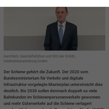
Gerd Betz, Geschäftsführer und CEO der KUGEL
Edelstahlverarbeitung GmbH
Der Schiene gehört die Zukunft. Der 2020 vom
Bundesministerium für Verkehr und digitale
Infrastruktur vorgelegte Masterplan unterstreicht dies
deutlich. Bis 2030 sollen demnach doppelt so viele
Bahnkunden im Schienenpersonenverkehr gewonnen
und mehr Güterverkehr auf die Schiene verlagert