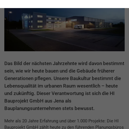
Das Bild der nächsten Jahrzehnte wird davon bestimmt
sein, wie wir heute bauen und die Gebäude früherer
Generationen pflegen. Unsere Baukultur bestimmt die
Lebensqualität im urbanen Raum wesentlich – heute
und zukünftig. Dieser Verantwortung ist sich die HI
Bauprojekt GmbH aus Jena als
Bauplanungsunternehmen stets bewusst.
Mehr als 20 Jahre Erfahrung und über 1.000 Projekte: Die HI
Bauprojekt GmbH zählt heute zu den führenden Planungsbüros