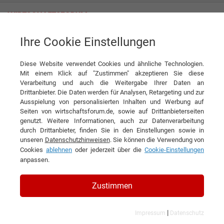
Ihre Cookie Einstellungen
HI Bauprojekt GmbH
Verstehen-Lösen-Planen Das ist unsere Leidenschaft
Diese Website verwendet Cookies und ähnliche Technologien.
Interview
Mit einem Klick auf "Zustimmen" akzeptieren Sie diese
HI Bauprojekt GmbH
Verarbeitung und auch die Weitergabe Ihrer Daten an
Drittanbieter. Die Daten werden für Analysen, Retargeting und zur
DIESEN ARTIKEL EMPFEHLEN
Ausspielung von personalisierten Inhalten und Werbung auf
Seiten von wirtschaftsforum.de, sowie auf Drittanbieterseiten
genutzt. Weitere Informationen, auch zur Datenverarbeitung
Verstehen-Lösen-Planen Das ist
durch Drittanbieter, finden Sie in den Einstellungen sowie in
unseren
Datenschutzhinweisen
. Sie können die Verwendung von
unsere Leidenschaft
Cookies
ablehnen
oder jederzeit über die
Cookie-Einstellungen
anpassen.
Interview mit Ringo Jahn, Geschäftsführer
der HI Bauprojekt GmbH
Zustimmen
|
Impressum
Datenschutz