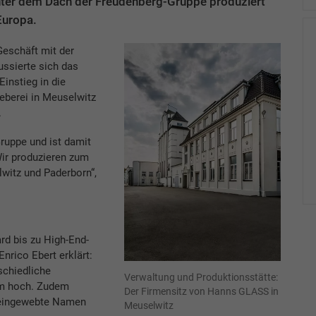
Unter dem Dach der Freudenberg-Gruppe produziert
Europa.
eschäft mit der
ssierte sich das
instieg in die
eberei in Meuselwitz
.
ruppe und ist damit
ir produzieren zum
lwitz und Paderborn“,
.
d bis zu High-End-
Enrico Ebert erklärt:
schiedliche
Verwaltung und Produktionsstätte:
rem hoch. Zudem
Der Firmensitz von Hanns GLASS in
 eingewebte Namen
Meuselwitz