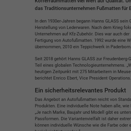
Kofferraummatten viel Wert auf Qualität. 
das Traditionsunternehmen Fußmatten für 
In den 1930er-Jahren begann Hanns GLASS sein G
Herstellung von Lederwaren. Nach dem Krieg foku
Unternehmen auf Kfz-Zubehör. Dies war auch der E
Fertigung von Autofußmatten. 1992 wurde eine W
übernommen, 2010 ein Teppichwerk in Paderborn
Seit 2018 gehört Hanns GLASS zur Freudenberg-G
Teil eines globalen Technologieunternehmens. „W
heutigen Zeitpunkt mit 275 Mitarbeitern in Meuse
berichtet Enrico Ebert, Vice President Operations
Ein sicherheitsrelevantes Produkt
Das Angebot an Autofußmatten reicht von Standar
Produkten. Eine individuelle Note haben alle, wie 
„Je nach Marke, Baujahr und Modell gibt es unter
Passformen. Die Variantenvielfalt ist daher ext
können individuelle Wünsche wie die Farbe oder