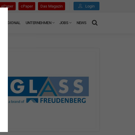
ePaper
cPaper
Das Magazin
Login
REGIONAL
UNTERNEHMEN
JOBS
NEWS