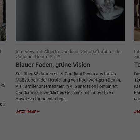
d
Interview mit Alberto Candiani, Geschäftsführer der
In
Candiani Denim S.p.A.
Zi
Blauer Faden, grüne Vision
Te
Seit über 85 Jahren setzt Candiani Denim aus Italien
Die
Maßstäbe in der Herstellung von hochwertigem Denim.
120
kt,
Als Familienunternehmen in 4. Generation kombiniert
Kre
Candiani handwerkliches Geschick mit innovativen
Fa
Ansätzen für nachhaltige…
eur
ll:
Jetzt lesen
Jet