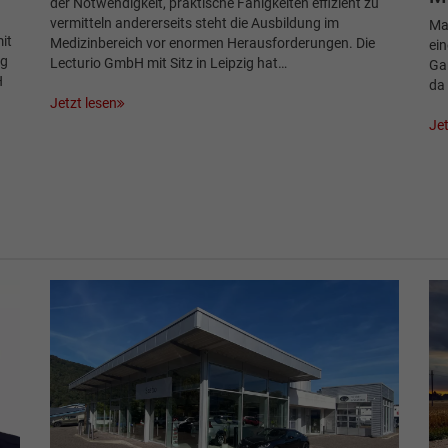
der Notwendigkeit, praktische Fähigkeiten effizient zu
vermitteln andererseits steht die Ausbildung im
Man
it
Medizinbereich vor enormen Herausforderungen. Die
ein
ng
Lecturio GmbH mit Sitz in Leipzig hat…
Gar
H
da
Jetzt lesen
Jet