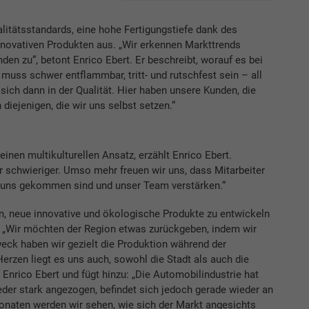
itätsstandards, eine hohe Fertigungstiefe dank des
novativen Produkten aus. „Wir erkennen Markttrends
den zu“, betont Enrico Ebert. Er beschreibt, worauf es bei
muss schwer entflammbar, tritt- und rutschfest sein – all
 sich dann in der Qualität. Hier haben unsere Kunden, die
ejenigen, die wir uns selbst setzen.“
inen multikulturellen Ansatz, erzählt Enrico Ebert.
r schwieriger. Umso mehr freuen wir uns, dass Mitarbeiter
uns gekommen sind und unser Team verstärken.“
n, neue innovative und ökologische Produkte zu entwickeln
 „Wir möchten der Region etwas zurückgeben, indem wir
eck haben wir gezielt die Produktion während der
rzen liegt es uns auch, sowohl die Stadt als auch die
 Enrico Ebert und fügt hinzu: „Die Automobilindustrie hat
r stark angezogen, befindet sich jedoch gerade wieder an
naten werden wir sehen, wie sich der Markt angesichts