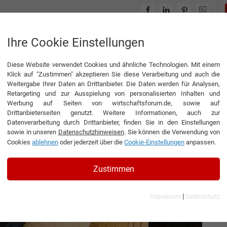
INTERVIEWS
THEMENWELTEN
Ihre Cookie Einstellungen
Diese Website verwendet Cookies und ähnliche Technologien. Mit einem
es Design und Komfort im Fußraum
Klick auf "Zustimmen" akzeptieren Sie diese Verarbeitung und auch die
Weitergabe Ihrer Daten an Drittanbieter. Die Daten werden für Analysen,
Retargeting und zur Ausspielung von personalisierten Inhalten und
Werbung auf Seiten von wirtschaftsforum.de, sowie auf
Drittanbieterseiten genutzt. Weitere Informationen, auch zur
 Design und Komfort im
Datenverarbeitung durch Drittanbieter, finden Sie in den Einstellungen
sowie in unseren
Datenschutzhinweisen
. Sie können die Verwendung von
Cookies
ablehnen
oder jederzeit über die
Cookie-Einstellungen
anpassen.
nt Operations der Hanns GLASS GmbH & Co. KG
Zustimmen
|
Impressum
Datenschutz