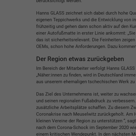
berücksichtigt werden.“
Hanns GLASS zeichnet sich dabei durch hohe Qual
eigenen Teppichwerks und die Entwicklung von in
frühzeitig und gehen dann schon aktiv auf den Kun
einer Autofußmatte in erster Linie ankommt: „Sie 
das ist sicherheitsrelevant. Die Feinheiten zeigen
OEMs, schon hohe Anforderungen. Dazu kommen di
Der Region etwas zurückgeben
Im Bereich der Mitarbeiter verfolgt Hanns GLASS e
„Näher:innen zu finden, wird in Deutschland imme
aus unserem ehemaligen tschechischen Werk zu 
Das Ziel des Unternehmens ist, weiter zu wachse
und seinen regionalen Fußabdruck zu verbessern.
zusätzliche Arbeitsplätze schaffen. Zu diesem Zw
Coronakrise nach Meuselwitz zurückgeholt. Am He
kleinen Vereine der Region zu unterstützen “, sagt
nach dem Corona-Schock im September 2020 wiede
einem kritischen Wendepunkt. In den nächsten Mo