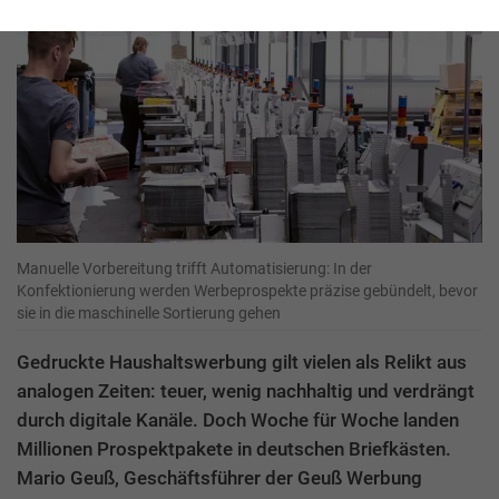
Manuelle Vorbereitung trifft Automatisierung: In der
Konfektionierung werden Werbeprospekte präzise gebündelt, bevor
sie in die maschinelle Sortierung gehen
Gedruckte Haushaltswerbung gilt vielen als Relikt aus
analogen Zeiten: teuer, wenig nachhaltig und verdrängt
durch digitale Kanäle. Doch Woche für Woche landen
Millionen Prospektpakete in deutschen Briefkästen.
Mario Geuß, Geschäftsführer der Geuß Werbung