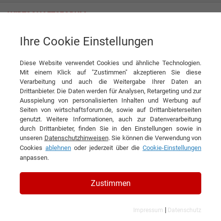
Ihre Cookie Einstellungen
Geuß Werbung GmbH
Die unterschätzte Werbekraft des Briefkastens
Diese Website verwendet Cookies und ähnliche Technologien.
Interview
Mit einem Klick auf "Zustimmen" akzeptieren Sie diese
Geuß Werbung GmbH
Verarbeitung und auch die Weitergabe Ihrer Daten an
▶
Drittanbieter. Die Daten werden für Analysen, Retargeting und zur
0:00
4:53
Ausspielung von personalisierten Inhalten und Werbung auf
Seiten von wirtschaftsforum.de, sowie auf Drittanbieterseiten
DIESEN ARTIKEL EMPFEHLEN
genutzt. Weitere Informationen, auch zur Datenverarbeitung
durch Drittanbieter, finden Sie in den Einstellungen sowie in
unseren
Datenschutzhinweisen
. Sie können die Verwendung von
Die unterschätzte Werbekraft des
Cookies
ablehnen
oder jederzeit über die
Cookie-Einstellungen
anpassen.
Briefkastens
Zustimmen
Interview mit Mario Geuß, Geschäftsführer
der Geuß Werbung GmbH
|
Impressum
Datenschutz