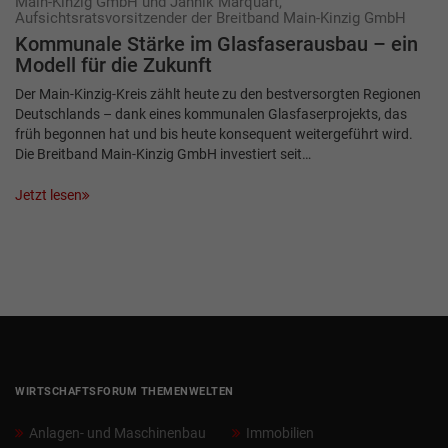
Main-Kinzig GmbH und Jannik Marquart,
Aufsichtsratsvorsitzender der Breitband Main-Kinzig GmbH
Kommunale Stärke im Glasfaserausbau – ein
Modell für die Zukunft
Der Main-Kinzig-Kreis zählt heute zu den bestversorgten Regionen
Deutschlands – dank eines kommunalen Glasfaserprojekts, das
früh begonnen hat und bis heute konsequent weitergeführt wird.
Die Breitband Main-Kinzig GmbH investiert seit…
Jetzt lesen
WIRTSCHAFTSFORUM THEMENWELTEN
Anlagen- und Maschinenbau
Immobilien