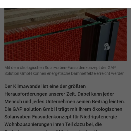
Mit dem ökologischen Solarwaben-Fassadenkonzept der GAP
Solution GmbH können energetische Dämmeffekte erreicht werden
Der Klimawandel ist eine der größten
Herausforderungen unserer Zeit. Dabei kann jeder
Mensch und jedes Unternehmen seinen Beitrag leisten.
Die GAP solution GmbH trägt mit ihrem ökologischen
Solarwaben-Fassadenkonzept für Niedrigstenergie-
Wohnbausanierungen ihren Teil dazu bei, die