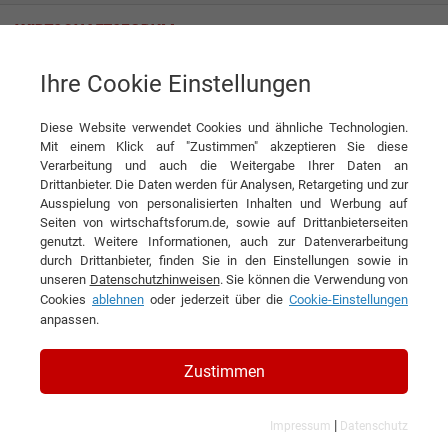
Ihre Cookie Einstellungen
GAP-Solution GmbH
Mit Sanierung gegen den Klimawandel arbeiten
Diese Website verwendet Cookies und ähnliche Technologien.
Interview
Mit einem Klick auf "Zustimmen" akzeptieren Sie diese
GAP-Solution GmbH
Verarbeitung und auch die Weitergabe Ihrer Daten an
Drittanbieter. Die Daten werden für Analysen, Retargeting und zur
DIESEN ARTIKEL EMPFEHLEN
Ausspielung von personalisierten Inhalten und Werbung auf
Seiten von wirtschaftsforum.de, sowie auf Drittanbieterseiten
genutzt. Weitere Informationen, auch zur Datenverarbeitung
Mit Sanierung gegen den
durch Drittanbieter, finden Sie in den Einstellungen sowie in
unseren
Datenschutzhinweisen
. Sie können die Verwendung von
Klimawandel arbeiten
Cookies
ablehnen
oder jederzeit über die
Cookie-Einstellungen
anpassen.
Interview mit Dipl. Ing. Mag. Johann
Aschauer, Geschäftsführer der GAP
Zustimmen
solution GmbH
|
Impressum
Datenschutz