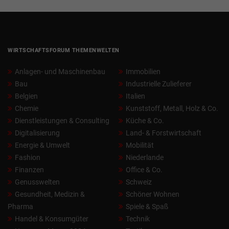
WIRTSCHAFTSFORUM THEMENWELTEN
Anlagen- und Maschinenbau
Immobilien
Bau
Industrielle Zulieferer
Belgien
Italien
Chemie
Kunststoff, Metall, Holz & Co.
Dienstleistungen & Consulting
Küche & Co.
Digitalisierung
Land- & Forstwirtschaft
Energie & Umwelt
Mobilität
Fashion
Niederlande
Finanzen
Office & Co.
Genusswelten
Schweiz
Gesundheit, Medizin &
Schöner Wohnen
Pharma
Spiele & Spaß
Handel & Konsumgüter
Technik