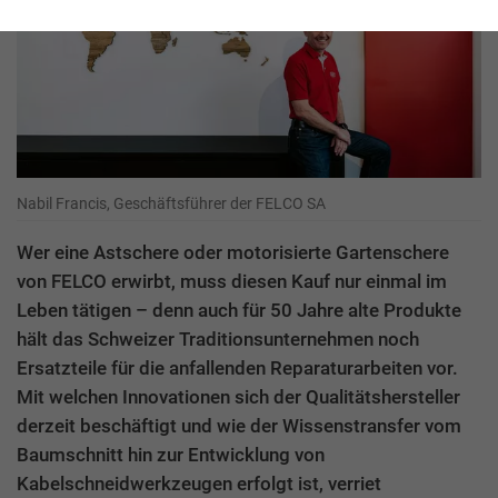
Nabil Francis, Geschäftsführer der FELCO SA
Wer eine Astschere oder motorisierte Gartenschere
von FELCO erwirbt, muss diesen Kauf nur einmal im
Leben tätigen – denn auch für 50 Jahre alte Produkte
hält das Schweizer Traditionsunternehmen noch
Ersatzteile für die anfallenden Reparaturarbeiten vor.
Mit welchen Innovationen sich der Qualitätshersteller
derzeit beschäftigt und wie der Wissenstransfer vom
Baumschnitt hin zur Entwicklung von
Kabelschneidwerkzeugen erfolgt ist, verriet