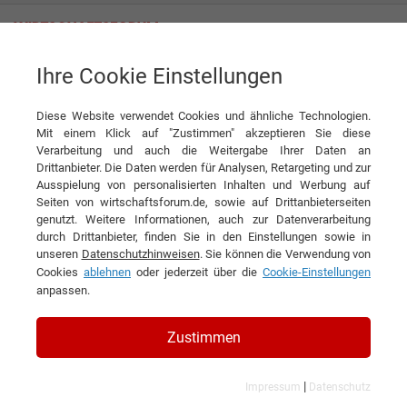
Ihre Cookie Einstellungen
Heckenscheren und Kabelschneider fürs Leben
Diese Website verwendet Cookies und ähnliche Technologien.
Interview
FELCO SA
Mit einem Klick auf "Zustimmen" akzeptieren Sie diese
Verarbeitung und auch die Weitergabe Ihrer Daten an
DIESEN ARTIKEL EMPFEHLEN
Drittanbieter. Die Daten werden für Analysen, Retargeting und zur
Ausspielung von personalisierten Inhalten und Werbung auf
Seiten von wirtschaftsforum.de, sowie auf Drittanbieterseiten
Heckenscheren und
genutzt. Weitere Informationen, auch zur Datenverarbeitung
durch Drittanbieter, finden Sie in den Einstellungen sowie in
Kabelschneider fürs Leben
unseren
Datenschutzhinweisen
. Sie können die Verwendung von
Cookies
ablehnen
oder jederzeit über die
Cookie-Einstellungen
Interview mit Nabil Francis,
anpassen.
Geschäftsführer der FELCO SA
Zustimmen
|
Impressum
Datenschutz