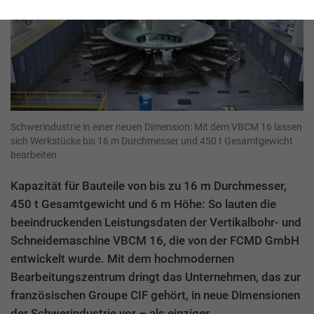
Schwerindustrie in einer neuen Dimension: Mit dem VBCM 16 lassen
sich Werkstücke bis 16 m Durchmesser und 450 t Gesamtgewicht
bearbeiten
Kapazität für Bauteile von bis zu 16 m Durchmesser,
450 t Gesamtgewicht und 6 m Höhe: So lauten die
beeindruckenden Leistungsdaten der Vertikalbohr- und
Schneidemaschine VBCM 16, die von der FCMD GmbH
entwickelt wurde. Mit dem hochmodernen
Bearbeitungszentrum dringt das Unternehmen, das zur
französischen Groupe CIF gehört, in neue Dimensionen
der Schwerindustrie vor – als einziger