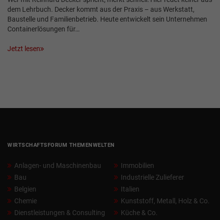
dem Lehrbuch. Decker kommt aus der Praxis – aus Werkstatt,
Baustelle und Familienbetrieb. Heute entwickelt sein Unternehmen
Containerlösungen für…
Jetzt lesen
WIRTSCHAFTSFORUM THEMENWELTEN
Anlagen- und Maschinenbau
Immobilien
Bau
Industrielle Zulieferer
Belgien
Italien
Chemie
Kunststoff, Metall, Holz & Co.
Dienstleistungen & Consulting
Küche & Co.