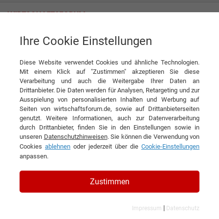
Ihre Cookie Einstellungen
FCMD GmbH
Echtes Schwergewicht
Diese Website verwendet Cookies und ähnliche Technologien.
Interview
FCMD GmbH
Mit einem Klick auf "Zustimmen" akzeptieren Sie diese
Verarbeitung und auch die Weitergabe Ihrer Daten an
DIESEN ARTIKEL EMPFEHLEN
Drittanbieter. Die Daten werden für Analysen, Retargeting und zur
Ausspielung von personalisierten Inhalten und Werbung auf
Seiten von wirtschaftsforum.de, sowie auf Drittanbieterseiten
Echtes Schwergewicht
genutzt. Weitere Informationen, auch zur Datenverarbeitung
durch Drittanbieter, finden Sie in den Einstellungen sowie in
unseren
Datenschutzhinweisen
. Sie können die Verwendung von
Interview mit Dipl. -Ing. Michael
Cookies
ablehnen
oder jederzeit über die
Cookie-Einstellungen
Hornecker, Geschäftsführer der FCMD
anpassen.
GmbH
Zustimmen
|
Impressum
Datenschutz