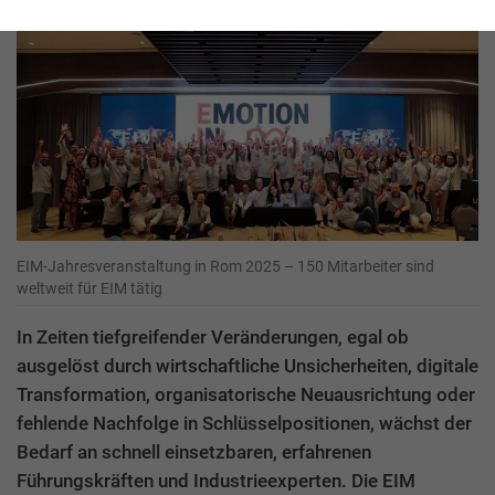
EIM-Jahresveranstaltung in Rom 2025 – 150 Mitarbeiter sind
weltweit für EIM tätig
In Zeiten tiefgreifender Veränderungen, egal ob
ausgelöst durch wirtschaftliche Unsicherheiten, digitale
Transformation, organisatorische Neuausrichtung oder
fehlende Nachfolge in Schlüsselpositionen, wächst der
Bedarf an schnell einsetzbaren, erfahrenen
Führungskräften und Industrieexperten. Die EIM