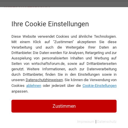
Ihre Cookie Einstellungen
EIM Executive Interim Management GmbH
Diese Website verwendet Cookies und ähnliche Technologien.
Interview
EIM Executive Interim Management GmbH
Mit einem Klick auf "Zustimmen" akzeptieren Sie diese
Verarbeitung und auch die Weitergabe Ihrer Daten an
DIESEN ARTIKEL EMPFEHLEN
Drittanbieter. Die Daten werden für Analysen, Retargeting und zur
Ausspielung von personalisierten Inhalten und Werbung auf
Seiten von wirtschaftsforum.de, sowie auf Drittanbieterseiten
Der Partner für den Wandel
genutzt. Weitere Informationen, auch zur Datenverarbeitung
durch Drittanbieter, finden Sie in den Einstellungen sowie in
unseren
Datenschutzhinweisen
. Sie können die Verwendung von
Interview mit Peter Fuchs,
Cookies
ablehnen
oder jederzeit über die
Cookie-Einstellungen
Geschäftsführer der EIM Executive Interim
anpassen.
Management GmbH Deutschland und
Zustimmen
Managing Partner der internationalen EIM
Gruppe
|
Impressum
Datenschutz