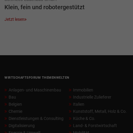
Klein, fein und robotergestützt
Jetzt lesen
WIRTSCHAFTSFORUM THEMENWELTEN
Anlagen- und Maschinenbau
Immobilien
Bau
Industrielle Zulieferer
Belgien
Italien
Chemie
Kunststoff, Metall, Holz & Co.
Dienstleistungen & Consulting
Küche & Co.
Digitalisierung
Land- & Forstwirtschaft
Energie & Umwelt
Mobilität