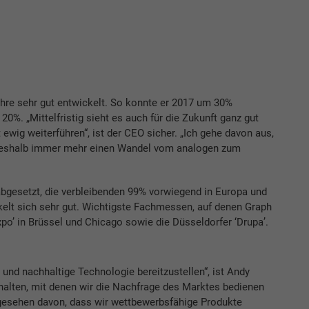
ahre sehr gut entwickelt. So konnte er 2017 um 30%
0%. „Mittelfristig sieht es auch für die Zukunft ganz gut
wig weiterführen“, ist der CEO sicher. „Ich gehe davon aus,
 deshalb immer mehr einen Wandel vom analogen zum
abgesetzt, die verbleibenden 99% vorwiegend in Europa und
elt sich sehr gut. Wichtigste Fachmessen, auf denen Graph
xpo’ in Brüssel und Chicago sowie die Düsseldorfer ‘Drupa’.
e und nachhaltige Technologie bereitzustellen“, ist Andy
alten, mit denen wir die Nachfrage des Marktes bedienen
gesehen davon, dass wir wettbewerbsfähige Produkte