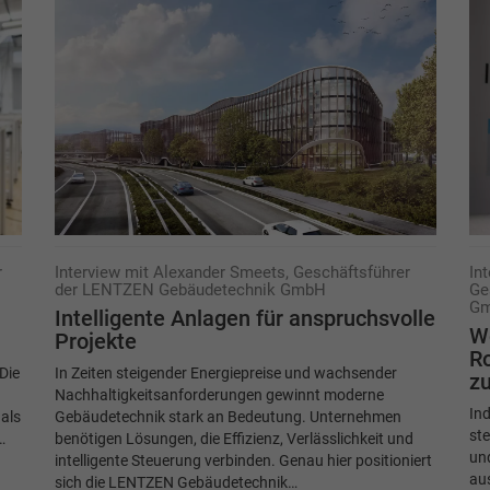
r
Interview mit Alexander Smeets, Geschäftsführer
Int
der LENTZEN Gebäudetechnik GmbH
Ge
G
Intelligente Anlagen für anspruchsvolle
W
Projekte
Ro
Die
In Zeiten steigender Energiepreise und wachsender
z
Nachhaltigkeitsanforderungen gewinnt moderne
In
 als
Gebäudetechnik stark an Bedeutung. Unternehmen
ste
…
benötigen Lösungen, die Effizienz, Verlässlichkeit und
un
intelligente Steuerung verbinden. Genau hier positioniert
aus
sich die LENTZEN Gebäudetechnik…