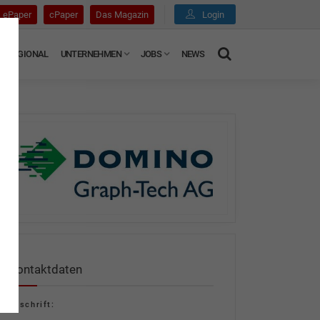
ePaper
cPaper
Das Magazin
Login
REGIONAL
UNTERNEHMEN
JOBS
NEWS
Kontaktdaten
Anschrift: