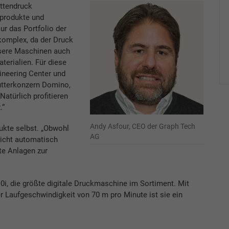
ettendruck
kprodukte und
ur das Portfolio der
komplex, da der Druck
nsere Maschinen auch
erialien. Für diese
ineering Center und
Mutterkonzern Domino,
Natürlich profitieren
.“
Andy Asfour, CEO der Graph Tech
dukte selbst. „Obwohl
AG
nicht automatisch
te Anlagen zur
610i, die größte digitale Druckmaschine im Sortiment. Mit
r Laufgeschwindigkeit von 70 m pro Minute ist sie ein