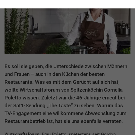
Es soll sie geben, die Unterschiede zwischen Männern
und Frauen – auch in den Küchen der besten
Restaurants. Was es mit dem Gerücht auf sich hat,
wollte Wirtschaftsforum von Spitzenköchin Cornelia
Poletto wissen. Zuletzt war die 46-Jährige erneut bei
der Sat1-Sendung „The Taste“ zu sehen. Warum das
TV-Engagement eine willkommene Abwechslung zum
Restaurantbetrieb ist, hat sie uns ebenfalls verraten.
Wirtschaftsforum
: Frau Poletto, spätestens seit Gordon