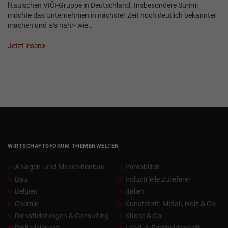
litauischen VIČI-Gruppe in Deutschland. Insbesondere Surimi
möchte das Unternehmen in nächster Zeit noch deutlich bekannter
machen und als nahr- wie…
Jetzt lesen
WIRTSCHAFTSFORUM THEMENWELTEN
Anlagen- und Maschinenbau
Immobilien
Bau
Industrielle Zulieferer
Belgien
Italien
Chemie
Kunststoff, Metall, Holz & Co.
Dienstleistungen & Consulting
Küche & Co.