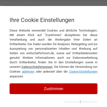
Ihre Cookie Einstellungen
Interviews
Beim Beruf Koch zählt nicht nur das Ergebnis auf dem Teller
Diese Website verwendet Cookies und ähnliche Technologien.
Interview
Mit einem Klick auf "Zustimmen" akzeptieren Sie diese
Verarbeitung und auch die Weitergabe Ihrer Daten an
Drittanbieter. Die Daten werden für Analysen, Retargeting und zur
DIESEN ARTIKEL EMPFEHLEN
Ausspielung von personalisierten Inhalten und Werbung auf
Seiten von wirtschaftsforum.de, sowie auf Drittanbieterseiten
genutzt. Weitere Informationen, auch zur Datenverarbeitung
Beim Beruf Koch zählt nicht nur
durch Drittanbieter, finden Sie in den Einstellungen sowie in
unseren
Datenschutzhinweisen
. Sie können die Verwendung von
das Ergebnis auf dem Teller
Cookies
ablehnen
oder jederzeit über die
Cookie-Einstellungen
anpassen.
Interview mit Cornelia Poletto,
Spitzenköchin und Unternehmerin
Zustimmen
|
Impressum
Datenschutz