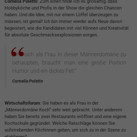
Cornelia Poletto
: Zum einen finde ich es großartig, dass
Hobbyköche und Profis in der Show die gleichen Chancen
haben. Und die Idee, mit nur einem Löffel überzeugen zu
müssen, ist genial! Ich bin immer wieder aufs Neue davon
begeistert, wie die Kandidaten mit viel Können und Kreativität
für absolute Geschmacksexplosionen sorgen.
„Um sich als Frau in dieser Männerdomäne zu
behaupten, braucht man eine große Portion
Humor und ein dickes Fell.“
Cornelia Poletto
Wirtschaftsforum
: Sie haben es als Frau in der
„Männerdomäne Koch“ sehr weit gebracht. Unter anderem
haben Sie bereits zwei Restaurants eröffnet und eine eigene
Kochschule gegründet. Welche Ratschläge können Sie
aufstrebenden Köchinnen geben, um sich zu in der Szene zu
etablieren?