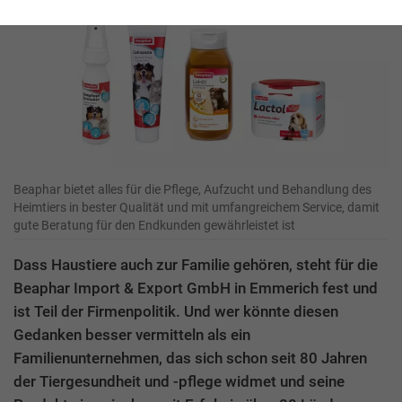
Beaphar bietet alles für die Pflege, Aufzucht und Behandlung des
Heimtiers in bester Qualität und mit umfangreichem Service, damit
gute Beratung für den Endkunden gewährleistet ist
Dass Haustiere auch zur Familie gehören, steht für die
Beaphar Import & Export GmbH in Emmerich fest und
ist Teil der Firmenpolitik. Und wer könnte diesen
Gedanken besser vermitteln als ein
Familienunternehmen, das sich schon seit 80 Jahren
der Tiergesundheit und -pflege widmet und seine