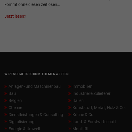
kommt ohne diesen zeitlosen…
Jetzt lesen
WIRTSCHAFTSFORUM THEMENWELTEN
Anlagen- und Maschinenbau
Immobilien
Bau
Industrielle Zulieferer
Belgien
Italien
Chemie
Kunststoff, Metall, Holz & Co.
Dienstleistungen & Consulting
Küche & Co.
Digitalisierung
Land- & Forstwirtschaft
Energie & Umwelt
Mobilität