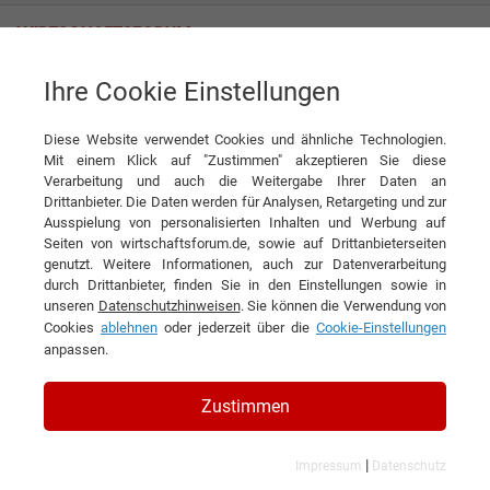
Ihre Cookie Einstellungen
Beaphar Import & Export GmbH
Weil Tiere auch Familie sind
Diese Website verwendet Cookies und ähnliche Technologien.
Interview
Beaphar Import & Export GmbH
Mit einem Klick auf "Zustimmen" akzeptieren Sie diese
Verarbeitung und auch die Weitergabe Ihrer Daten an
DIESEN ARTIKEL EMPFEHLEN
Drittanbieter. Die Daten werden für Analysen, Retargeting und zur
Ausspielung von personalisierten Inhalten und Werbung auf
Seiten von wirtschaftsforum.de, sowie auf Drittanbieterseiten
Weil Tiere auch Familie sind
genutzt. Weitere Informationen, auch zur Datenverarbeitung
durch Drittanbieter, finden Sie in den Einstellungen sowie in
unseren
Datenschutzhinweisen
. Sie können die Verwendung von
Interview mit Christoph Hubo, Country
Cookies
ablehnen
oder jederzeit über die
Cookie-Einstellungen
Head Germany/Austria und Harald
anpassen.
Hardering, Key Account Manager der
Zustimmen
Beaphar Import & Export GmbH
|
Impressum
Datenschutz