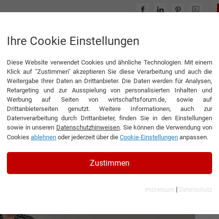
INTERVIEWS
THEMENWELTEN
Ihre Cookie Einstellungen
Diese Website verwendet Cookies und ähnliche Technologien. Mit einem
m Emotionen“
Klick auf "Zustimmen" akzeptieren Sie diese Verarbeitung und auch die
Weitergabe Ihrer Daten an Drittanbieter. Die Daten werden für Analysen,
Retargeting und zur Ausspielung von personalisierten Inhalten und
Werbung auf Seiten von wirtschaftsforum.de, sowie auf
Drittanbieterseiten genutzt. Weitere Informationen, auch zur
immer um Emotionen“
Datenverarbeitung durch Drittanbieter, finden Sie in den Einstellungen
sowie in unseren
Datenschutzhinweisen
. Sie können die Verwendung von
Cookies
ablehnen
oder jederzeit über die
Cookie-Einstellungen
anpassen.
sführer und Creative Director der BALDESSARINI
Zustimmen
|
Impressum
Datenschutz