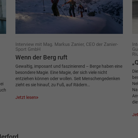
Interview mit Mag. Markus Zanier, CEO der Zanier-
In
Sport GmbH
Gu
Riu
Wenn der Berg ruft
„Q
Gewaltig, imposant und faszinierend – Berge haben eine
Die
besondere Magie. Eine Magie, der sich viele nicht
bes
entziehen können oder wollen. Seit Menschengedenken
Ne
ei
zieht es sie hinauf, zu Fuß, auf Rädern…
Nau
Auch
An
Jetzt lesen
di
Jet
erford