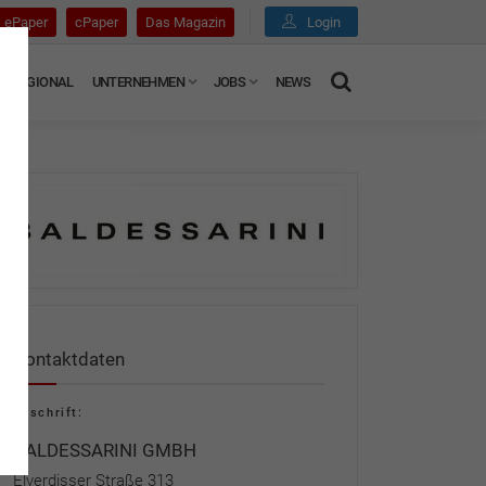
ePaper
cPaper
Das Magazin
Login
REGIONAL
UNTERNEHMEN
JOBS
NEWS
Kontaktdaten
Anschrift:
BALDESSARINI GMBH
Elverdisser Straße 313