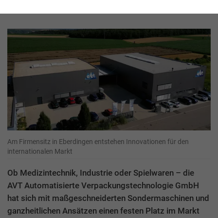
GmbH
Am Firmensitz in Eberdingen entstehen Innovationen für den
internationalen Markt
Ob Medizintechnik, Industrie oder Spielwaren – die
AVT Automatisierte Verpackungstechnologie GmbH
hat sich mit maßgeschneiderten Sondermaschinen und
ganzheitlichen Ansätzen einen festen Platz im Markt