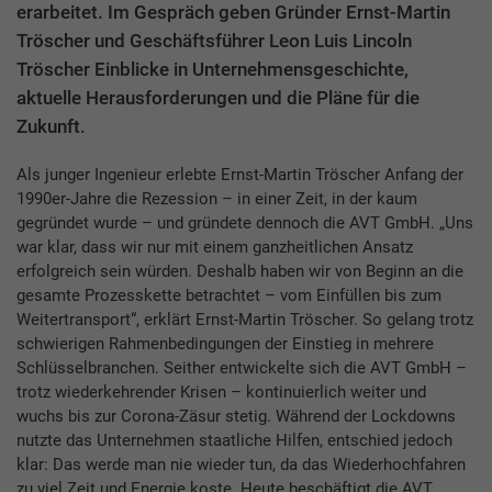
erarbeitet. Im Gespräch geben Gründer Ernst-Martin
Tröscher und Geschäftsführer Leon Luis Lincoln
Tröscher Einblicke in Unternehmensgeschichte,
aktuelle Herausforderungen und die Pläne für die
Zukunft.
Als junger Ingenieur erlebte Ernst-Martin Tröscher Anfang der
1990er-Jahre die Rezession – in einer Zeit, in der kaum
gegründet wurde – und gründete dennoch die AVT GmbH. „Uns
war klar, dass wir nur mit einem ganzheitlichen Ansatz
erfolgreich sein würden. Deshalb haben wir von Beginn an die
gesamte Prozesskette betrachtet – vom Einfüllen bis zum
Weitertransport“, erklärt Ernst-Martin Tröscher. So gelang trotz
schwierigen Rahmenbedingungen der Einstieg in mehrere
Schlüsselbranchen. Seither entwickelte sich die AVT GmbH –
trotz wiederkehrender Krisen – kontinuierlich weiter und
wuchs bis zur Corona-Zäsur stetig. Während der Lockdowns
nutzte das Unternehmen staatliche Hilfen, entschied jedoch
klar: Das werde man nie wieder tun, da das Wiederhochfahren
zu viel Zeit und Energie koste. Heute beschäftigt die AVT