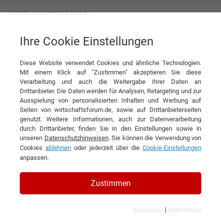
Ihre Cookie Einstellungen
AVT Automatisierte Verpackungs-Technologie GmbH
Automatisierte Verpackungstechnik
Diese Website verwendet Cookies und ähnliche Technologien.
Interview
Mit einem Klick auf "Zustimmen" akzeptieren Sie diese
AVT Automatisierte Verpackungs-Technologie GmbH
Verarbeitung und auch die Weitergabe Ihrer Daten an
Drittanbieter. Die Daten werden für Analysen, Retargeting und zur
DIESEN ARTIKEL EMPFEHLEN
Ausspielung von personalisierten Inhalten und Werbung auf
Seiten von wirtschaftsforum.de, sowie auf Drittanbieterseiten
genutzt. Weitere Informationen, auch zur Datenverarbeitung
Automatisierte
durch Drittanbieter, finden Sie in den Einstellungen sowie in
unseren
Datenschutzhinweisen
. Sie können die Verwendung von
Verpackungstechnik
Cookies
ablehnen
oder jederzeit über die
Cookie-Einstellungen
anpassen.
Interview mit Ernst-Martin Tröscher,
Firmengründer & Prokurist und Leon Luis
Zustimmen
Lincoln Tröscher, Geschäftsführer der AVT
|
Automatisierte Verpackungs-Technologie
Impressum
Datenschutz