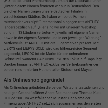
„HUT.de ist unser Premiumshop“, erklärt der Geschäftsführer.
„Unter diesem Namen firmieren wir nur in Deutschland. Den
gleichen Namen tragen unsere deutschen Filialen in
verschiedenen Städten. So haben wir beide Formen
miteinander verknüpft.“ International hingegen tritt ANTHEC
länderspezifisch auf. „Hier sind wir mit unserem Webshop
schon in 13 Ländern vertreten – jeweils mit eigenem Namen
sowie in der eigenen Sprache und in der jeweiligen Währung.“
Mittlerweile ist ANTHEC mit drei Eigenmarken präsent. Mit
LIERYS und LIERYS GOLD wird das höherpreisige Segment
abgedeckt, LIPODO ist die Marke für den schmaleren
Geldbeutel, während CAP UNIVERSE den Fokus auf Caps legt.
Darüber hinaus ist ANTHEC exklusiver Vertriebspartner der
beiden renommierten Huthersteller Stetson und Mayser.
Als Onlineshop gegründet
Als Onlineshop gründeten die beiden Wirtschaftsstudenten und
heutigen Geschäftsführer Andre Beelmann und Thomas Klatt
HUT.de 2001 im westfälischen Münster. Der Name der
Firmengruppe ANTHEC setzt sich zusammen aus den ersten