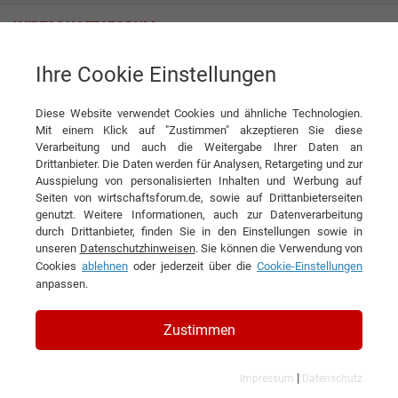
Ihre Cookie Einstellungen
ANTHEC GmbH & Co. KG
Online oder Shop: Auf jeden Fall immer gut behütet
Diese Website verwendet Cookies und ähnliche Technologien.
Interview
Mit einem Klick auf "Zustimmen" akzeptieren Sie diese
ANTHEC GmbH & Co. KG
Verarbeitung und auch die Weitergabe Ihrer Daten an
Drittanbieter. Die Daten werden für Analysen, Retargeting und zur
DIESEN ARTIKEL EMPFEHLEN
Ausspielung von personalisierten Inhalten und Werbung auf
Seiten von wirtschaftsforum.de, sowie auf Drittanbieterseiten
genutzt. Weitere Informationen, auch zur Datenverarbeitung
Online oder Shop: Auf jeden Fall
durch Drittanbieter, finden Sie in den Einstellungen sowie in
unseren
Datenschutzhinweisen
. Sie können die Verwendung von
immer gut behütet
Cookies
ablehnen
oder jederzeit über die
Cookie-Einstellungen
anpassen.
Interview mit Jérôme Louis,
Geschäftsführer der ANTHEC GmbH & Co.
Zustimmen
KG
|
Impressum
Datenschutz