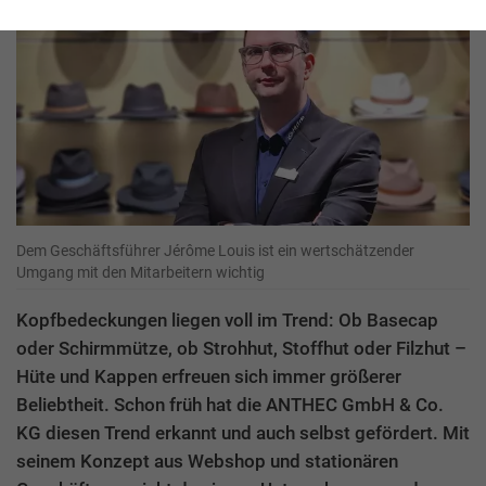
Dem Geschäftsführer Jérôme Louis ist ein wertschätzender
Umgang mit den Mitarbeitern wichtig
Kopfbedeckungen liegen voll im Trend: Ob Basecap
oder Schirmmütze, ob Strohhut, Stoffhut oder Filzhut –
Hüte und Kappen erfreuen sich immer größerer
Beliebtheit. Schon früh hat die ANTHEC GmbH & Co.
KG diesen Trend erkannt und auch selbst gefördert. Mit
seinem Konzept aus Webshop und stationären