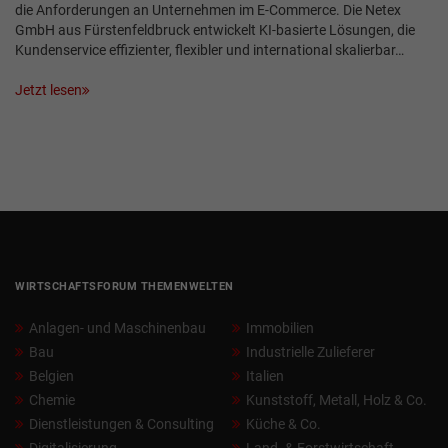
die Anforderungen an Unternehmen im E-Commerce. Die Netex
GmbH aus Fürstenfeldbruck entwickelt KI-basierte Lösungen, die
Kundenservice effizienter, flexibler und international skalierbar…
Jetzt lesen
WIRTSCHAFTSFORUM THEMENWELTEN
Anlagen- und Maschinenbau
Immobilien
Bau
Industrielle Zulieferer
Belgien
Italien
Chemie
Kunststoff, Metall, Holz & Co.
Dienstleistungen & Consulting
Küche & Co.
Digitalisierung
Land- & Forstwirtschaft