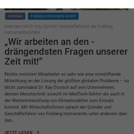
Interview
Freiberg Instruments GmbH
Interview mit Dr. Kay Dornich, Geschäftsführer der Freiberg
Instruments GmbH
„Wir arbeiten an den ­
drängendsten Fragen ­unserer
Zeit mit!“
Nichts motiviert Mitarbeiter so sehr wie eine sinnstiftende
Mitwirkung an der Lösung der größten globalen Probleme – so
blickt zumindest Dr. Kay Dornich auf sein Unternehmen,
dessen Messtechnik sowohl im MedTech-Sektor als auch in
der Weiterentwicklung von Klimamodellen zum Einsatz
kommt. Mit Wirtschaftsforum sprach der Gründer und
Geschäftsführer von Freiberg Instruments unter anderem über
das…
JETZT LESEN