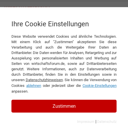
Ihre Cookie Einstellungen
Expertenwissen
Anne M. Schüller
Future Skill Mut: Brauchen wir dringender als jemals zuvor
Diese Website verwendet Cookies und ähnliche Technologien.
erste
zurück
nächste
«
« zurück
nächste »
letzt
»
Mit einem Klick auf "Zustimmen" akzeptieren Sie diese
Verarbeitung und auch die Weitergabe Ihrer Daten an
Drittanbieter. Die Daten werden für Analysen, Retargeting und zur
Ausspielung von personalisierten Inhalten und Werbung auf
Expertenwissen
Seiten von wirtschaftsforum.de, sowie auf Drittanbieterseiten
genutzt. Weitere Informationen, auch zur Datenverarbeitung
DIESEN ARTIKEL EMPFEHLEN
durch Drittanbieter, finden Sie in den Einstellungen sowie in
unseren
Datenschutzhinweisen
. Sie können die Verwendung von
Cookies
ablehnen
oder jederzeit über die
Cookie-Einstellungen
Future Skill Mut: Brauchen wir
anpassen.
dringender als jemals zuvor
Zustimmen
|
Impressum
Datenschutz