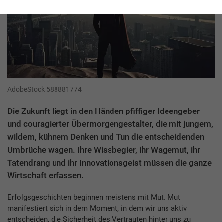
AdobeStock 588881774
Die Zukunft liegt in den Händen pfiffiger Ideengeber
und couragierter Übermorgengestalter, die mit jungem,
wildem, kühnem Denken und Tun die entscheidenden
Umbrüche wagen. Ihre Wissbegier, ihr Wagemut, ihr
Tatendrang und ihr Innovationsgeist müssen die ganze
Wirtschaft erfassen.
Erfolgsgeschichten beginnen meistens mit Mut. Mut
manifestiert sich in dem Moment, in dem wir uns aktiv
entscheiden, die Sicherheit des Vertrauten hinter uns zu