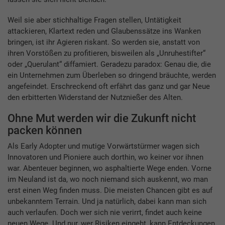
Weil sie aber stichhaltige Fragen stellen, Untätigkeit
attackieren, Klartext reden und Glaubenssätze ins Wanken
bringen, ist ihr Agieren riskant. So werden sie, anstatt von
ihren Vorstößen zu profitieren, bisweilen als „Unruhestifter“
oder „Querulant“ diffamiert. Geradezu paradox: Genau die, die
ein Unternehmen zum Überleben so dringend bräuchte, werden
angefeindet. Erschreckend oft erfährt das ganz und gar Neue
den erbitterten Widerstand der Nutznießer des Alten.
Ohne Mut werden wir die Zukunft nicht
packen können
Als Early Adopter und mutige Vorwärtstürmer wagen sich
Innovatoren und Pioniere auch dorthin, wo keiner vor ihnen
war. Abenteuer beginnen, wo asphaltierte Wege enden. Vorne
im Neuland ist da, wo noch niemand sich auskennt, wo man
erst einen Weg finden muss. Die meisten Chancen gibt es auf
unbekanntem Terrain. Und ja natürlich, dabei kann man sich
auch verlaufen. Doch wer sich nie verirrt, findet auch keine
neuen Wege. Und nur, wer Risiken eingeht, kann Entdeckungen