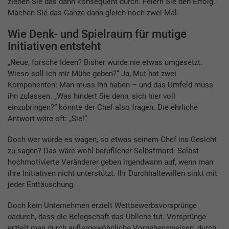
ziehen Sie das dann konsequent durch. Feiern Sie den Erfolg.
Machen Sie das Ganze dann gleich noch zwei Mal.
Wie Denk- und Spielraum für mutige
Initiativen entsteht
„Neue, forsche Ideen? Bisher wurde nie etwas umgesetzt.
Wieso soll ich mir Mühe geben?“ Ja, Mut hat zwei
Komponenten: Man muss ihn haben – und das Umfeld muss
ihn zulassen. „Was hindert Sie denn, sich hier voll
einzubringen?“ könnte der Chef also fragen. Die ehrliche
Antwort wäre oft: „Sie!“
Doch wer würde es wagen, so etwas seinem Chef ins Gesicht
zu sagen? Das wäre wohl beruflicher Selbstmord. Selbst
hochmotivierte Veränderer geben irgendwann auf, wenn man
ihre Initiativen nicht unterstützt. Ihr Durchhaltewillen sinkt mit
jeder Enttäuschung.
Doch kein Unternehmen erzielt Wettbewerbsvorsprünge
dadurch, dass die Belegschaft das Übliche tut. Vorsprünge
erzielt man durch außergewöhnliche Vorgehensweisen, durch