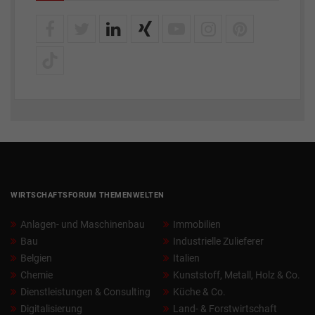
WIRTSCHAFTSFORUM THEMENWELTEN
Anlagen- und Maschinenbau
Immobilien
Bau
Industrielle Zulieferer
Belgien
Italien
Chemie
Kunststoff, Metall, Holz & Co.
Dienstleistungen & Consulting
Küche & Co.
Digitalisierung
Land- & Forstwirtschaft