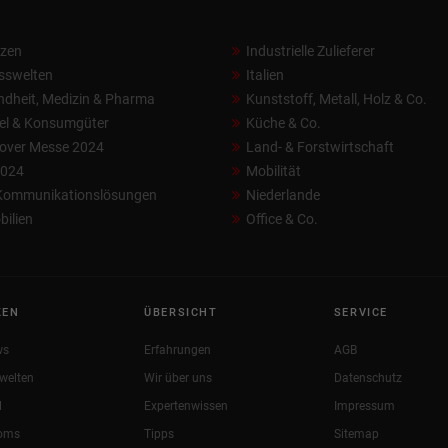
nzen
Industrielle Zulieferer
sswelten
Italien
dheit, Medizin & Pharma
Kunststoff, Metall, Holz & Co.
el & Konsumgüter
Küche & Co.
over Messe 2024
Land- & Forstwirtschaft
2024
Mobilität
 Kommunikationslösungen
Niederlande
ilien
Office & Co.
KEN
ÜBERSICHT
SERVICE
ws
Erfahrungen
AGB
welten
Wir über uns
Datenschutz
l
Expertenwissen
Impressum
oms
Tipps
Sitemap