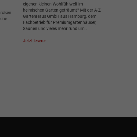
eigenen kleinen Wohlfühlwelt im
heimischen Garten geträumt? Mit der A-Z
 Großen
GartenHaus GmbH aus Hamburg, dem
sche
Fachbetrieb für Premiumgartenhäuser,
Saunen und vieles mehr rund um…
Jetzt lesen