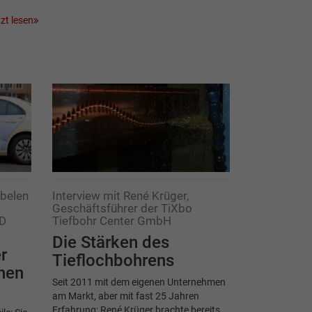
zt lesen
bbelen
Interview mit René Krüger,
Geschäftsführer der TiXbo
AD
Tiefbohr Center GmbH
Die Stärken des
r
Tieflochbohrens
hen
Seit 2011 mit dem eigenen Unternehmen
am Markt, aber mit fast 25 Jahren
Erfahrung: René Krüger brachte bereits