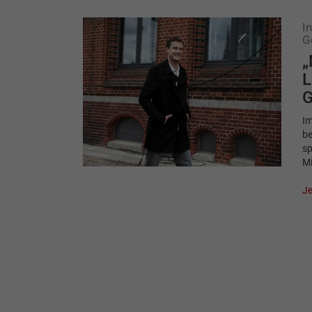
I
G
„
L
G
Im
be
sp
M
Je