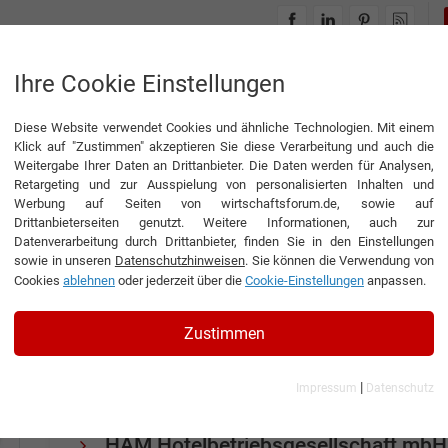
INTERVIEWS
THEMENWELTEN
Ihre Cookie Einstellungen
Diese Website verwendet Cookies und ähnliche Technologien. Mit einem
Klick auf "Zustimmen" akzeptieren Sie diese Verarbeitung und auch die
Weitergabe Ihrer Daten an Drittanbieter. Die Daten werden für Analysen,
Retargeting und zur Ausspielung von personalisierten Inhalten und
Werbung auf Seiten von wirtschaftsforum.de, sowie auf
Drittanbieterseiten genutzt. Weitere Informationen, auch zur
EPAPER WIRTSCHAFT IM NORDEN
Datenverarbeitung durch Drittanbieter, finden Sie in den Einstellungen
sowie in unseren
Datenschutzhinweisen
. Sie können die Verwendung von
Cookies
ablehnen
oder jederzeit über die
Cookie-Einstellungen
anpassen.
Interview mit Marcell Jansen, Gründ
Zustimmen
Geschäftsführer der MJ Beteiligun
sowie Präsident des Hamburger SV
|
Anschutz Entertainment Group Are
Impressum
Datenschutz
GmbH
HAM Hotelbetriebsgesellschaft mbH