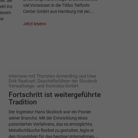
le: Sie
viel Vorwissen in die TiXbo Tiefbohr
ekt ins
Center GmbH aus Hamburg mit ein.…
diesem
ie
Jetzt lesen
Interview mit Thorsten Armerding und Uwe
Dirk Raskopf, Geschäftsführer der Skodock
Verwaltungs- und Vertriebs-GmbH
Fortschritt ist weitergeführte
Tradition
Der Ingenieur Hans Skodock war ein Pionier
seiner Branche. Mit der Entwicklung eines
patentierten Verfahrens, das es ermöglichte,
Metallschläuche flexibel zu gestalten, legte er
den Grundstein für das heutige Unternehmen.…