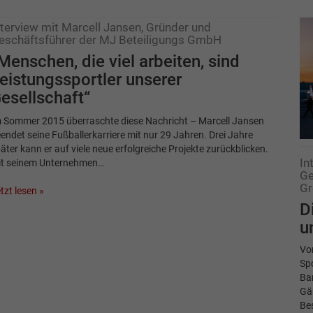
nterview mit Marcell Jansen, Gründer und
eschäftsführer der MJ Beteiligungs GmbH
Menschen, die viel arbeiten, sind
eistungssportler unserer
esellschaft“
 Sommer 2015 überraschte diese Nachricht – Marcell Jansen
endet seine Fußballerkarriere mit nur 29 Jahren. Drei Jahre
äter kann er auf viele neue erfolgreiche Projekte zurückblicken.
In
it seinem Unternehmen…
Ge
Gr
tzt lesen »
D
u
Von
Spo
Bar
Gä
Be