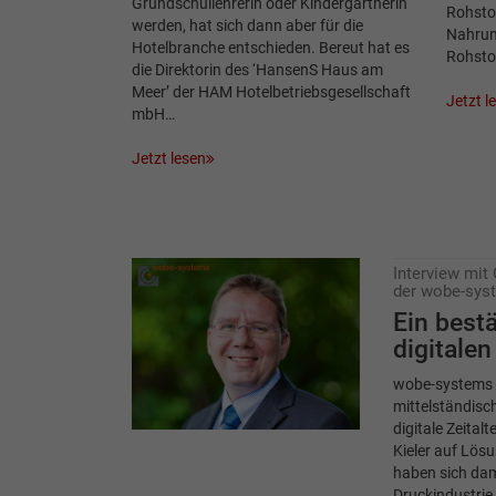
Grundschullehrerin oder Kindergärtnerin
Rohstof
werden, hat sich dann aber für die
Nahrun
Hotelbranche entschieden. Bereut hat es
Rohstof
die Direktorin des ‘HansenS Haus am
Meer’ der HAM Hotelbetriebsgesellschaft
Jetzt l
mbH…
Jetzt lesen
Interview mit 
der wobe-sy
Ein best
digitale
wobe-systems h
mittelständis
digitale Zeitalt
Kieler auf Lö
haben sich dam
Druckindustrie