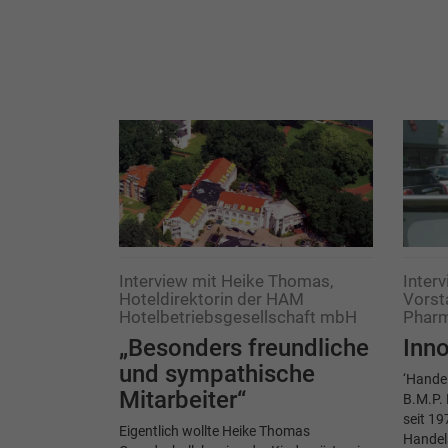
Interview mit Heike Thomas,
Inter
Hoteldirektorin der HAM
Vorst
Hotelbetriebsgesellschaft mbH
Pharm
„Besonders freundliche
Inno
und sympathische
‘Handel
Mitarbeiter“
B.M.P. 
seit 19
Eigentlich wollte Heike Thomas
Handel