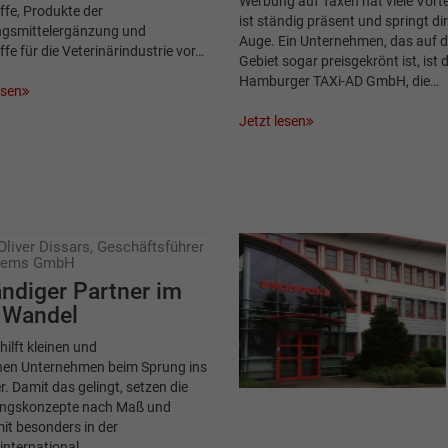
Werbung auf Taxen hat viele Vortei
fe, Produkte der
ist ständig präsent und springt dir
gsmittelergänzung und
Auge. Ein Unternehmen, das auf 
fe für die Veterinärindustrie vor…
Gebiet sogar preisgekrönt ist, ist d
Hamburger TAXi-AD GmbH, die…
esen
Jetzt lesen
Oliver Dissars, Geschäftsführer
stems GmbH
ändiger Partner im
n Wandel
ilft kleinen und
chen Unternehmen beim Sprung ins
er. Damit das gelingt, setzen die
sungskonzepte nach Maß und
it besonders in der
 international…