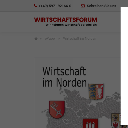
(+49) 5971 92164-0
Schreiben Sie uns
ePaper
Wirtschaft im Norden