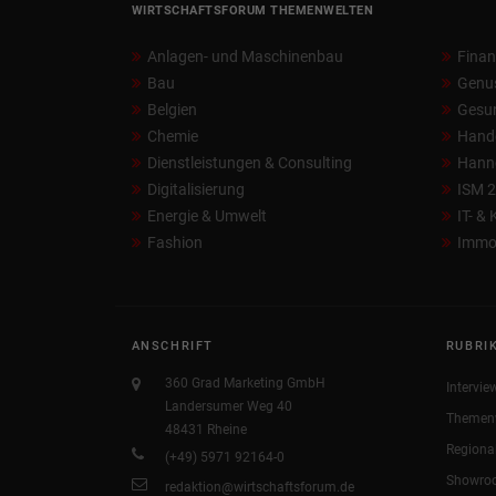
WIRTSCHAFTSFORUM THEMENWELTEN
Anlagen- und Maschinenbau
Fina
Bau
Genu
Belgien
Gesun
Chemie
Hand
Dienstleistungen & Consulting
Hann
Digitalisierung
ISM 
Energie & Umwelt
IT- &
Fashion
Immob
ANSCHRIFT
RUBRI
360 Grad Marketing GmbH
Intervie
Landersumer Weg 40
Themen
48431 Rheine
Regiona
(+49) 5971 92164-0
Showro
redaktion@wirtschaftsforum.de