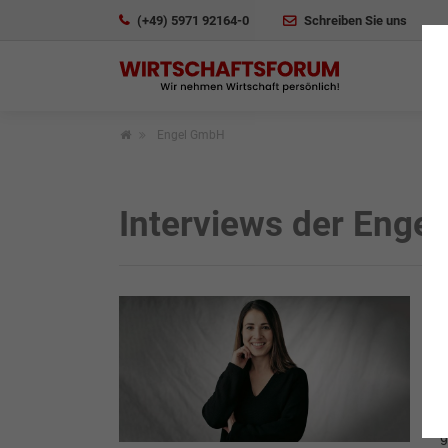
(+49) 5971 92164-0
Schreiben Sie uns
Engel GmbH
Interviews der Enge
I
B
g