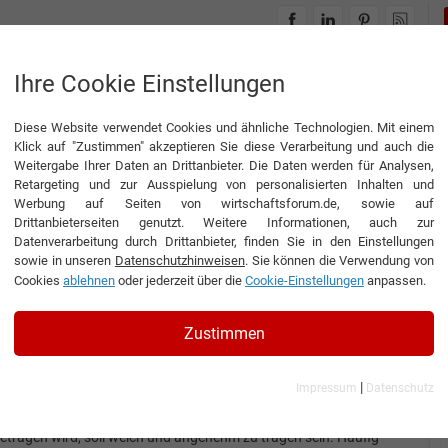
INTERVIEWS
THEMENWELTEN
Ihre Cookie Einstellungen
Diese Website verwendet Cookies und ähnliche Technologien. Mit einem
Klick auf "Zustimmen" akzeptieren Sie diese Verarbeitung und auch die
Weitergabe Ihrer Daten an Drittanbieter. Die Daten werden für Analysen,
Retargeting und zur Ausspielung von personalisierten Inhalten und
Werbung auf Seiten von wirtschaftsforum.de, sowie auf
l GmbH
Drittanbieterseiten genutzt. Weitere Informationen, auch zur
Datenverarbeitung durch Drittanbieter, finden Sie in den Einstellungen
sowie in unseren
Datenschutzhinweisen
. Sie können die Verwendung von
Cookies
ablehnen
oder jederzeit über die
Cookie-Einstellungen
anpassen.
Interview
Engel
Zustimmen
nterview mit Vera Simon, Geschäftsführerin der Engel GmbH
Von der Natur beflügelt
|
Impressum
Datenschutz
ekleidung, insbesondere Wäsche, die direkt auf der Haut
etragen wird, soll weich und angenehm zu tragen sein. Häufig