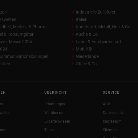
nzen
Industrielle Zulieferer
sswelten
Italien
dheit, Medizin & Pharma
Kunststoff, Metall, Holz & Co.
el & Konsumgüter
Küche & Co.
over Messe 2024
Land- & Forstwirtschaft
2024
Mobilität
 Kommunikationslösungen
Niederlande
ilien
Office & Co.
KEN
ÜBERSICHT
SERVICE
ws
Erfahrungen
AGB
welten
Wir über uns
Datenschutz
l
Expertenwissen
Impressum
oms
Tipps
Sitemap