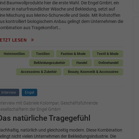
ind Baumwollprodukte hier die erste Wahl. Die Engel GmbH, ein
ionier in naturfreundlicher Wäsche und Bekleidung, setzt auf
ine Mischung aus Merino-Schurwolle und Seide. Mit Rohstoffen
us kontrolliert biologischem Anbau gelingt dem Unternehmen die
ombination aus Tragekomfort…
JETZT LESEN
Heimtextilien
Textilien
Fashion & Mode
Textil & Mode
Bekleidungszubehör
Handel
Onlinehandel
Accessoires & Zubehör
Beauty, Kosmetik & Accessoires
Interview
Engel
nterview mit Gabriele Kolompar, Geschäftsführende
esellschafterin der Engel GmbH
Das natürliche Tragegefühl
achhaltig, natürlich und gleichzeitig modern. Diese Kombination
elingt nicht vielen Unternehmen der Bekleidungsindustrie. Die