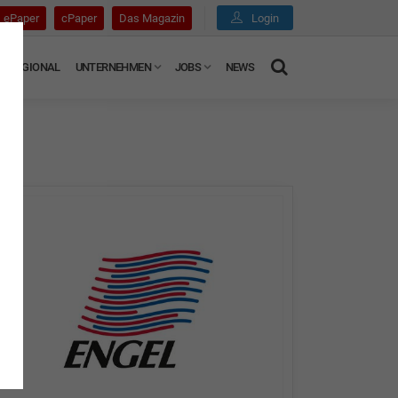
ePaper
cPaper
Das Magazin
Login
REGIONAL
UNTERNEHMEN
JOBS
NEWS