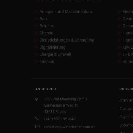
Anlagen- und Maschinenbau
Fina
Bau
Genu
Belgien
Gesun
Chemie
Hand
Dienstleistungen & Consulting
Hann
Digitalisierung
ISM 
Energie & Umwelt
IT- &
Fashion
Immob
ANSCHRIFT
RUBRI
360 Grad Marketing GmbH
Intervie
Landersumer Weg 40
Themen
48431 Rheine
Regiona
(+49) 5971 92164-0
Showro
redaktion@wirtschaftsforum.de