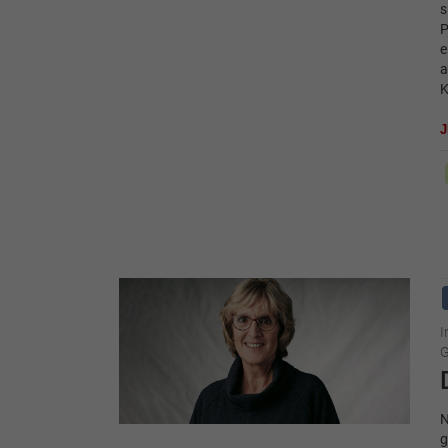
s
P
e
a
K
I
G
N
g