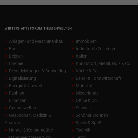
WIRTSCHAFTSFORUM THEMENWELTEN
Anlagen- und Maschinenbau
Immobilien
Bau
Industrielle Zulieferer
Belgien
Italien
Chemie
Kunststoff, Metall, Holz & Co.
Dienstleistungen & Consulting
Küche & Co.
Digitalisierung
Land- & Forstwirtschaft
Energie & Umwelt
Mobilität
Fashion
Niederlande
Finanzen
Office & Co.
Genusswelten
Schweiz
Gesundheit, Medizin &
Schöner Wohnen
Pharma
Spiele & Spaß
Handel & Konsumgüter
Technik
Hannover Messe 2024
Textil