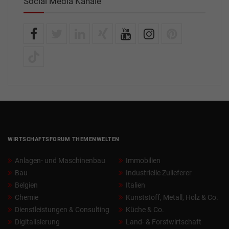
Social Media Kanäle
WIRTSCHAFTSFORUM THEMENWELTEN
Anlagen- und Maschinenbau
Immobilien
Bau
Industrielle Zulieferer
Belgien
Italien
Chemie
Kunststoff, Metall, Holz & Co.
Dienstleistungen & Consulting
Küche & Co.
Digitalisierung
Land- & Forstwirtschaft