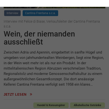
Interview
Cantina Frentana s.c.a.
Interview mit Felice di Biase, Verkaufsleiter der Cantina Frentana
s.c.a.
Wein, der niemanden
ausschließt
Zwischen Adria und Apennin, eingebettet in sanfte Hügel und
umgeben von jahrhundertealten Weinbergen, liegt eine Region,
in der Wein weit mehr ist als nur ein Produkt. In der
mittelitalienischen Region Abruzzen verschmelzen Tradition,
Regionalstolz und moderne Genossenschaftskultur zu einem
außergewöhnlichen Gesamtkonzept. Die dort ansässige
Kellerei Cantina Frentana verfolgt seit 1958 ein klares…
JETZT LESEN
Handel & Konsumgüter
Alkoholische Getränke