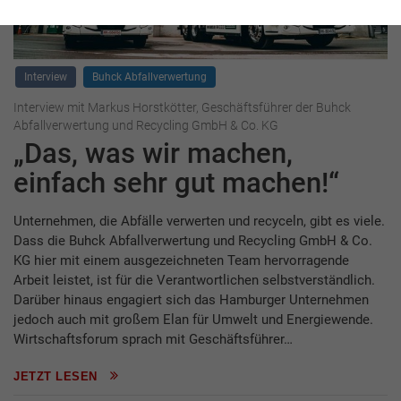
Interview
Buhck Abfallverwertung
Interview mit Markus Horstkötter, Geschäftsführer der Buhck
Abfallverwertung und Recycling GmbH & Co. KG
„Das, was wir machen,
einfach sehr gut machen!“
Unternehmen, die Abfälle verwerten und recyceln, gibt es viele.
Dass die Buhck Abfallverwertung und Recycling GmbH & Co.
KG hier mit einem ausgezeichneten Team hervorragende
Arbeit leistet, ist für die Verantwortlichen selbstverständlich.
Darüber hinaus engagiert sich das Hamburger Unternehmen
jedoch auch mit großem Elan für Umwelt und Energiewende.
Wirtschaftsforum sprach mit Geschäftsführer…
JETZT LESEN