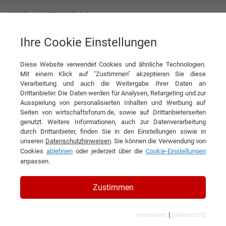
Ihre Cookie Einstellungen
Buhck Abfallverwertung und Recycling GmbH & Co. KG
Diese Website verwendet Cookies und ähnliche Technologien.
Mit einem Klick auf "Zustimmen" akzeptieren Sie diese
Interviews der Buhck
Verarbeitung und auch die Weitergabe Ihrer Daten an
Drittanbieter. Die Daten werden für Analysen, Retargeting und zur
Abfallverwertung und Recycling
Ausspielung von personalisierten Inhalten und Werbung auf
Seiten von wirtschaftsforum.de, sowie auf Drittanbieterseiten
GmbH & Co. KG
genutzt. Weitere Informationen, auch zur Datenverarbeitung
durch Drittanbieter, finden Sie in den Einstellungen sowie in
unseren
Datenschutzhinweisen
. Sie können die Verwendung von
Cookies
ablehnen
oder jederzeit über die
Cookie-Einstellungen
anpassen.
Zustimmen
|
Impressum
Datenschutz