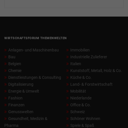
WIRTSCHAFTSFORUM THEMENWELTEN
Anlagen- und Maschinenbau
Immobilien
Bau
Industrielle Zulieferer
Belgien
Italien
Chemie
Kunststoff, Metall, Holz & Co.
Dienstleistungen & Consulting
Küche & Co.
Digitalisierung
Land- & Forstwirtschaft
Energie & Umwelt
Mobilität
Fashion
Niederlande
Finanzen
Office & Co.
Genusswelten
Schweiz
Gesundheit, Medizin &
Schöner Wohnen
Pharma
Spiele & Spaß