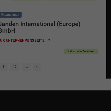
Unternehmen
Sanden International (Europe)
GmbH
ZUR UNTERNEHMENSSEITE
Industrielle Zulieferer
9
10
....
»