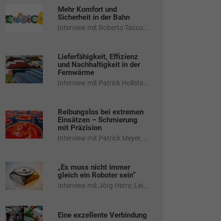
Mehr Komfort und
Sicherheit in der Bahn
Interview mit Roberto Taccucci, Sales Director der TSL-ESCHA GmbH
Lieferfähigkeit, Effizienz
und Nachhaltigkeit in der
Fernwärme
Interview mit Patrick Hollstein, Product Application Manager der LOGSTOR Deutschland GmbH
Reibungslos bei extremen
Einsätzen – Schmierung
mit Präzision
Interview mit Patrick Meyer, Geschäftsführer der Meyerlub s.r.l.
„Es muss nicht immer
gleich ein Roboter sein“
Interview mit Jörg Herre, Leiter Vertrieb und Marketing der Friedemann Wagner GmbH
Eine exzellente Verbindung