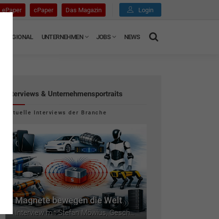
ePaper
cPaper
Das Magazin
Login
REGIONAL
UNTERNEHMEN
JOBS
NEWS
Interviews & Unternehmensportraits
Aktuelle Interviews der Branche
Magnete bewegen die Welt
Interview mit Stefan Möwius, Geschäftsführer der BEC Gesellschaft für ­Produktmanagement mbH