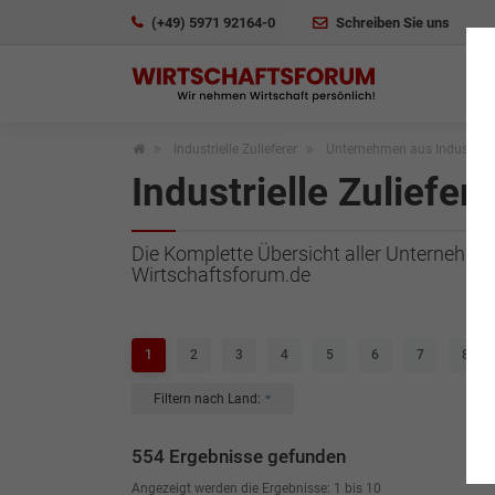
(+49) 5971 92164-0
Schreiben Sie uns
Industrielle Zulieferer
Unternehmen aus Industrielle
Industrielle Zuliefere
Die Komplette Übersicht aller Unternehmen 
Wirtschaftsforum.de
1
2
3
4
5
6
7
8
Filtern nach Land:
554 Ergebnisse gefunden
Angezeigt werden die Ergebnisse: 1 bis 10