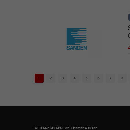
1
2
3
4
5
6
7
8
WIRTSCHAFTSFORUM THEMENWELTEN