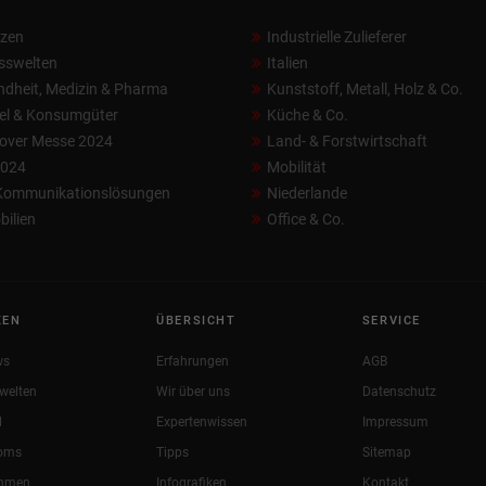
nzen
Industrielle Zulieferer
sswelten
Italien
dheit, Medizin & Pharma
Kunststoff, Metall, Holz & Co.
el & Konsumgüter
Küche & Co.
over Messe 2024
Land- & Forstwirtschaft
2024
Mobilität
 Kommunikationslösungen
Niederlande
ilien
Office & Co.
KEN
ÜBERSICHT
SERVICE
ws
Erfahrungen
AGB
welten
Wir über uns
Datenschutz
l
Expertenwissen
Impressum
oms
Tipps
Sitemap
ehmen
Infografiken
Kontakt