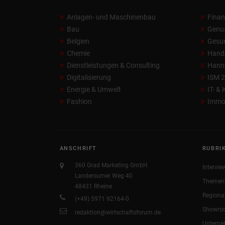
Anlagen- und Maschinenbau
Fina
Bau
Genu
Belgien
Gesun
Chemie
Hand
Dienstleistungen & Consulting
Hann
Digitalisierung
ISM 
Energie & Umwelt
IT- &
Fashion
Immob
ANSCHRIFT
RUBRI
360 Grad Marketing GmbH
Intervie
Landersumer Weg 40
Themen
48431 Rheine
Regiona
(+49) 5971 92164-0
Showro
redaktion@wirtschaftsforum.de
Untern