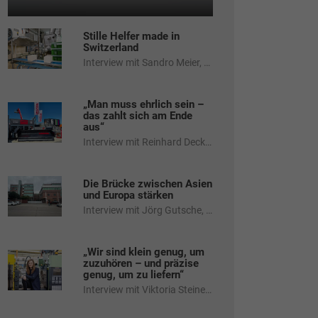
Stille Helfer made in
Switzerland
Interview mit Sandro Meier, Geschäftsführer der Hefe Schweiz AG
„Man muss ehrlich sein –
das zahlt sich am Ende
aus“
Interview mit Reinhard Decker, Geschäftsführer der Decker Containerbau GmbH & Co.
Die Brücke zwischen Asien
und Europa stärken
Interview mit Jörg Gutsche, Geschäftsführer der TaiGer Deutschland GmbH
„Wir sind klein genug, um
zuzuhören – und präzise
genug, um zu liefern“
Interview mit Viktoria Steiner, Geschäftsführerin der raro plastics GmbH