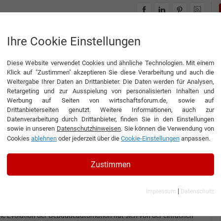
INTERVIEWS
THEMENWELTEN
Ihre Cookie Einstellungen
Diese Website verwendet Cookies und ähnliche Technologien. Mit einem
Klick auf "Zustimmen" akzeptieren Sie diese Verarbeitung und auch die
Weitergabe Ihrer Daten an Drittanbieter. Die Daten werden für Analysen,
Retargeting und zur Ausspielung von personalisierten Inhalten und
Werbung auf Seiten von wirtschaftsforum.de, sowie auf
KERS Regeltechnik GmbH
Drittanbieterseiten genutzt. Weitere Informationen, auch zur
Datenverarbeitung durch Drittanbieter, finden Sie in den Einstellungen
sowie in unseren
Datenschutzhinweisen
. Sie können die Verwendung von
Cookies
ablehnen
oder jederzeit über die
Cookie-Einstellungen
anpassen.
Interview
BECKERS Regeltechnik GmbH
Zustimmen
nterview mit Martin Hill, Geschäftsführer der BECKERS
egeltechnik GmbH
|
Impressum
Datenschutz
Gebäude der Zukunft
ie Evolution der Gebäudeautomation hat sich von der einfachen