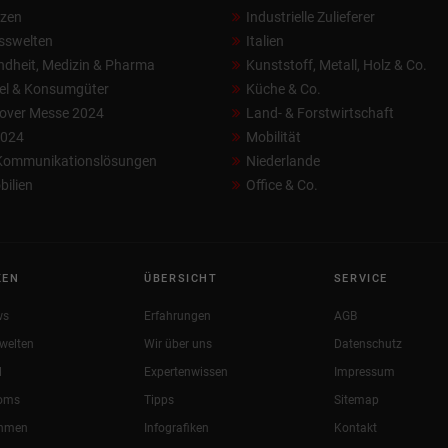
nzen
Industrielle Zulieferer
sswelten
Italien
dheit, Medizin & Pharma
Kunststoff, Metall, Holz & Co.
el & Konsumgüter
Küche & Co.
over Messe 2024
Land- & Forstwirtschaft
2024
Mobilität
 Kommunikationslösungen
Niederlande
ilien
Office & Co.
KEN
ÜBERSICHT
SERVICE
ws
Erfahrungen
AGB
welten
Wir über uns
Datenschutz
l
Expertenwissen
Impressum
oms
Tipps
Sitemap
ehmen
Infografiken
Kontakt