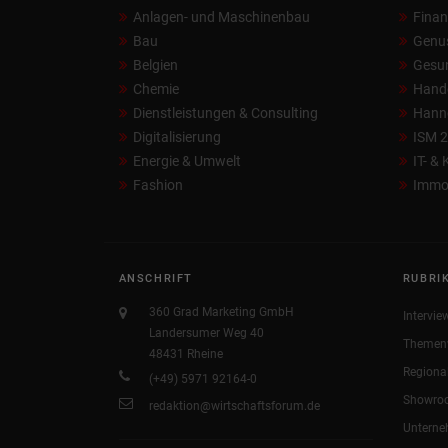
Anlagen- und Maschinenbau
Fina
Bau
Genu
Belgien
Gesun
Chemie
Hand
Dienstleistungen & Consulting
Hann
Digitalisierung
ISM 
Energie & Umwelt
IT- &
Fashion
Immob
ANSCHRIFT
RUBRI
360 Grad Marketing GmbH
Intervie
Landersumer Weg 40
Themen
48431 Rheine
Regiona
(+49) 5971 92164-0
Showro
redaktion@wirtschaftsforum.de
Untern