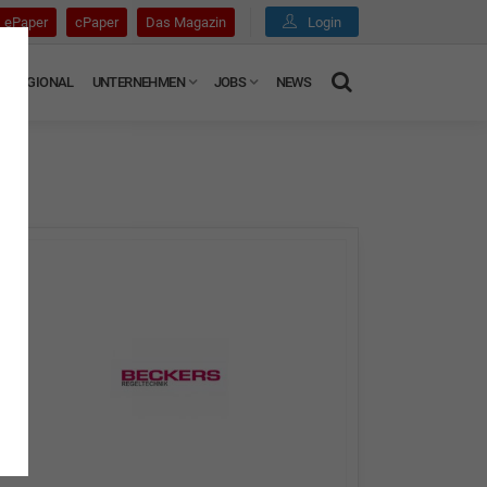
ePaper
cPaper
Das Magazin
Login
REGIONAL
UNTERNEHMEN
JOBS
NEWS