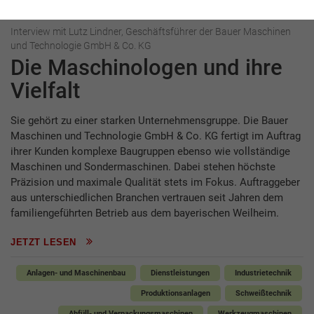
Interview
Bauer Maschinen und Technologie
Interview mit Lutz Lindner, Geschäftsführer der Bauer Maschinen
und Technologie GmbH & Co. KG
Die Maschinologen und ihre
Vielfalt
Sie gehört zu einer starken Unternehmensgruppe. Die Bauer
Maschinen und Technologie GmbH & Co. KG fertigt im Auftrag
ihrer Kunden komplexe Baugruppen ebenso wie vollständige
Maschinen und Sondermaschinen. Dabei stehen höchste
Präzision und maximale Qualität stets im Fokus. Auftraggeber
aus unterschiedlichen Branchen vertrauen seit Jahren dem
familiengeführten Betrieb aus dem bayerischen Weilheim.
JETZT LESEN
Anlagen- und Maschinenbau
Dienstleistungen
Industrietechnik
Produktionsanlagen
Schweißtechnik
Abfüll- und Verpackungsmaschinen
Werkzeugmaschinen