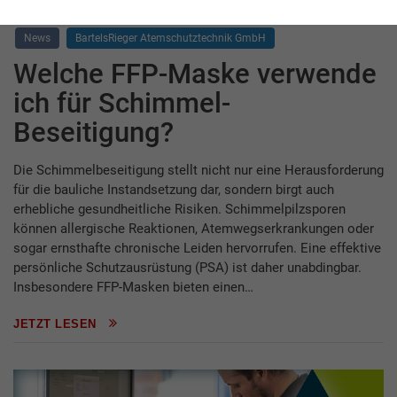
News
BartelsRieger Atemschutztechnik GmbH
Welche FFP-Maske verwende
ich für Schimmel-
Beseitigung?
Die Schimmelbeseitigung stellt nicht nur eine Herausforderung
für die bauliche Instandsetzung dar, sondern birgt auch
erhebliche gesundheitliche Risiken. Schimmelpilzsporen
können allergische Reaktionen, Atemwegserkrankungen oder
sogar ernsthafte chronische Leiden hervorrufen. Eine effektive
persönliche Schutzausrüstung (PSA) ist daher unabdingbar.
Insbesondere FFP-Masken bieten einen…
JETZT LESEN