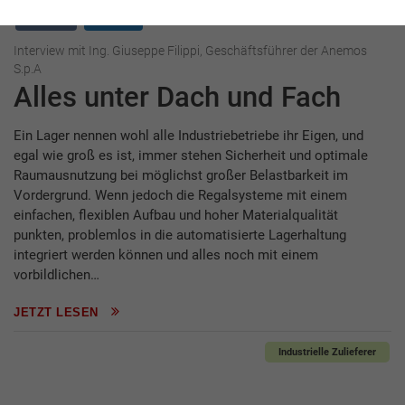
Interview
Anemos
Interview mit Ing. Giuseppe Filippi, Geschäftsführer der Anemos
S.p.A
Alles unter Dach und Fach
Ein Lager nennen wohl alle Industriebetriebe ihr Eigen, und
egal wie groß es ist, immer stehen Sicherheit und optimale
Raumausnutzung bei möglichst großer Belastbarkeit im
Vordergrund. Wenn jedoch die Regalsysteme mit einem
einfachen, flexiblen Aufbau und hoher Materialqualität
punkten, problemlos in die automatisierte Lagerhaltung
integriert werden können und alles noch mit einem
vorbildlichen…
JETZT LESEN
Industrielle Zulieferer